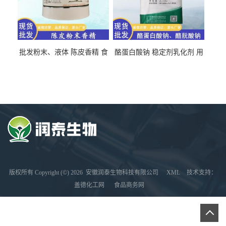
批发粉末、液体 陈皮香精 食
酪蛋白酸钠 稳定剂乳化剂 用
品级 水溶 油溶型
于食品饮料肉制品
版权所有 Copyright (©) 2026
安徽润泰生物科技有限公司
XML
技术支持：
盖德化工网
食品商务网