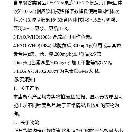
食早餐谷类食品7.5~17.5;果冻1.0~7.0;粉及其口味固体
饮料10~
22(相应饮料按稀释倍数降低使用量);固体饮
料10~13,胶基糖果16~33;含固体饮料9~16.5;豆奶粉、
豆粉,6~15;豆浆、豆
奶,1~3。
3.FAO/WHO(1988):合成品限用作色素。
4.FAO/WHO(1984):盐腌黄瓜,300mg/kg(单用或与其色
素合用);肉、汤、羹,200mg/kg(即食品);冷饮
50mg/kg(色素总量
300mg/kg);加工干酪等按GMP。
5.FDA,§73.450,2000:作为色素以GMP为限。
[购买须知]
1、关于产品
本店所有产品均为实物拍摄,因拍摄、显示器等原因可
能出现不同程度色差,属于正常情况,以收到的实物为
准。
2、关于物流
所有货物均走正规物流,将根据您订购的产品数量大小