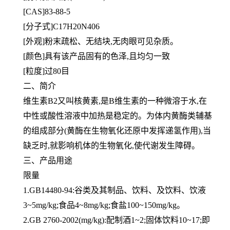
[
CAS]83-88-5
[分子式]C17H20N406
[外观]粉末疏松、无结块,无肉眼可见杂质。
[颜色]具有该产品固有的色泽,且均匀一致
[粒度]过80目
二、简介
维生素B2又叫核黄素,是B维生素的一种微溶于水,在
中性或酸性溶液中加热是稳定的。为体内黄酶类辅基
的组成部分(黄
酶在生物氧化还原中发挥递氢作用),当
缺乏时,就影响机体的生物氧化,使代谢发生障碍。
三、产品用途
限量
1.GB14480-94:谷类及其制品、饮料、及饮料、饮液
3~5mg/kg;食品4~8mg/kg;食盐100~150mg/kg。
2.GB 2760-2002(mg/kg):配制酒1~2;固体饮料10~17;即