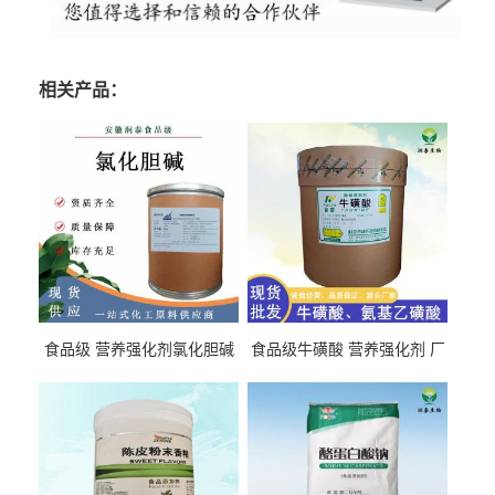
相关产品：
食品级 营养强化剂氯化胆碱
食品级牛磺酸 营养强化剂 厂
氯化胆碱 量大从优
直发 免费取样