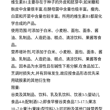
维生素B1主要存在于种子的外皮和胚芽中,如米糠和
麸皮中含量很丰富,在酵母菌中含量也极丰富。瘦肉、
白菜和芹菜中
含量也较丰富。所用的维生素B1都是化
学合成的产品。
使用范围:可添加于白米、小麦粉、面包、面条、酱
油、乳制品、人造奶油、糕点、清凉饮料、果酱等食
品。
营养增补剂,可添加于白米、小麦粉、面包、面条、酱
油、乳制品、人造奶油、糕点、清凉饮料、果酱等食
品。因本品为
水溶性且在碱性下易分解,在食品加工、
烹调时损失大,并有异味发生,故应按食品形态优先采
用硫胺素的其他衍生物
限量:
谷类及其制品、饮料、乳及乳饮料、饮液3-5;婴幼儿
食品4-8;配制酒1-2;即食早餐谷类食品7.5-17.5;果冻
10.-7.0;果汁
(果味)型饮料2-3;可可粉及其他口味营养型