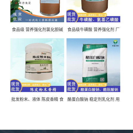
食品级 营养强化剂氯化胆碱
食品级牛磺酸 营养强化剂 厂
氯化胆碱 量大从优
直发 免费取样
批发粉末、液体 陈皮香精 食
酪蛋白酸钠 稳定剂乳化剂 用
品级 水溶 油溶型
于食品饮料肉制品