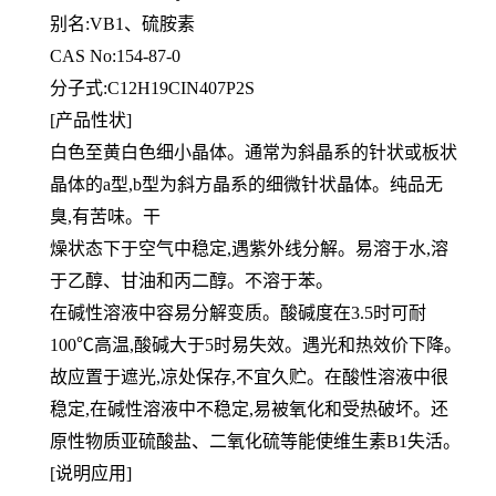
别名:VB1、硫胺素
CAS No:154-87-0
分子式:C12H19CIN407P2S
[产品性状]
白色至黄白色细小晶体。通常为斜晶系的针状或板状
晶体的a型,b型为斜方晶系的细微针状晶体。纯品无
臭,有苦味。干
燥状态下于空气中稳定,遇紫外线分解。易溶于水,溶
于乙醇、甘油和丙二醇。不溶于苯。
在碱性溶液中容易分解变质。酸碱度在3.5时可耐
100℃高温,酸碱大于5时易失效。遇光和热效价下降。
故应置于遮光,
凉处保存,不宜久贮。在酸性溶液中很
稳定,在碱性溶液中不稳定,易被氧化和受热破坏。还
原性物质亚硫酸盐、二氧化硫
等能使维生素B1失活。
[说明应用]