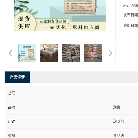
cas：
308
发布日期
更新日期
产品详请
货号
品牌
润泰
用途
甜味剂
型号
食品级