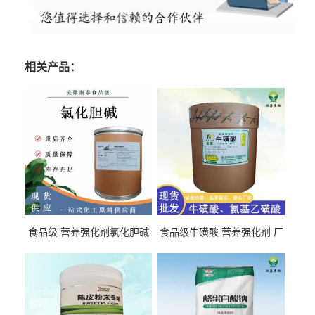
相关产品：
食品级 营养强化剂氯化胆碱
食品级牛磺酸 营养强化剂 厂
氯化胆碱 量大从优
直发 免费取样