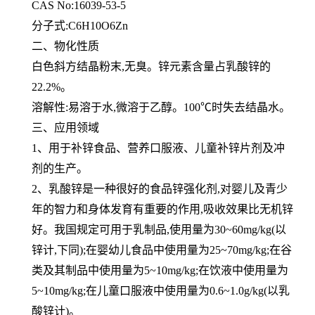
CAS No:16039-53-5
分子式:C6H10O6Zn
二、物化性质
白色斜方结晶粉末,无臭。锌元素含量占乳酸锌的
22.2%。
溶解性:易溶于水,微溶于乙醇。100℃时失去结晶水。
三、应用领域
1、用于补锌食品、营养口服液、儿童补锌片剂及冲
剂的生产。
2、乳酸锌是一种很好的食品锌强化剂,对婴儿及青少
年的智力和身体发育有重要的作用,吸收效果比无机锌
好。我国规定
可用于乳制品,使用量为30~60mg/kg(以
锌计,下同);在婴幼儿食品中使用量为25~70mg/kg;在谷
类及其制品中使用量
为5~10mg/kg;在饮液中使用量为
5~10mg/kg;在儿童口服液中使用量为0.6~1.0g/kg(以乳
酸锌计)。