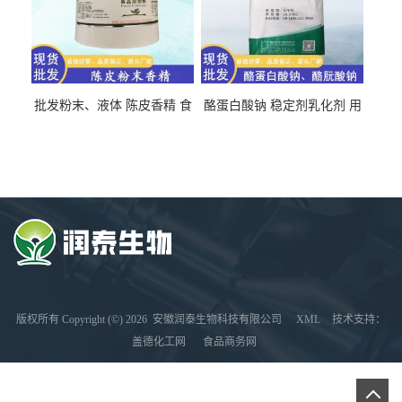
批发粉末、液体 陈皮香精 食
酪蛋白酸钠 稳定剂乳化剂 用
品级 水溶 油溶型
于食品饮料肉制品
版权所有 Copyright (©) 2026
安徽润泰生物科技有限公司
XML
技术支持：
盖德化工网
食品商务网