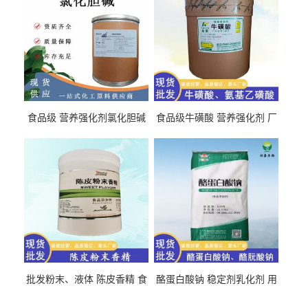
食品级 营养强化剂氯化胆碱
食品级牛磺酸 营养强化剂 厂
氯化胆碱 量大从优
直发 免费取样
批发粉末、液体 陈皮香精 食
酪蛋白酸钠 稳定剂乳化剂 用
品级 水溶 油溶型
于食品饮料肉制品