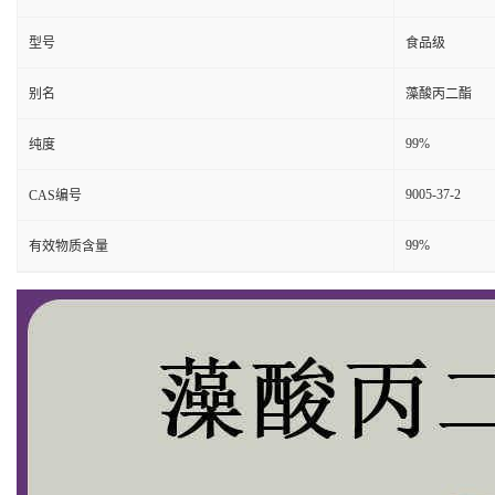
型号
食品级
别名
藻酸丙二酯
99%
纯度
9005-37-2
CAS编号
99%
有效物质含量