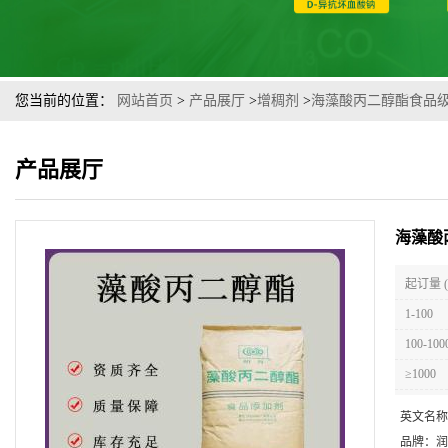
您当前的位置：
网站首页
>
产品展厅
>
增稠剂
>
海藻酸丙二醇酯食品级
产品展厅
海藻酸
起订量 
1-100
100-100
≥1000
英文名称
品牌：
润