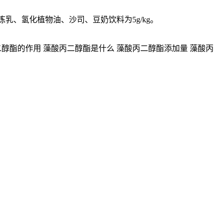
力、炼乳、氢化植物油、沙司、豆奶饮料为5g/kg。
醇酯的作用 藻酸丙二醇酯是什么 藻酸丙二醇酯添加量 藻酸丙