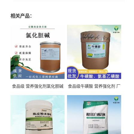
相关产品：
食品级 营养强化剂氯化胆碱
食品级牛磺酸 营养强化剂 厂
氯化胆碱 量大从优
直发 免费取样