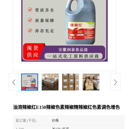
油溶辣椒红E150辣椒色素辣椒精辣椒红色素调色增色
起订量 (千克)
价格