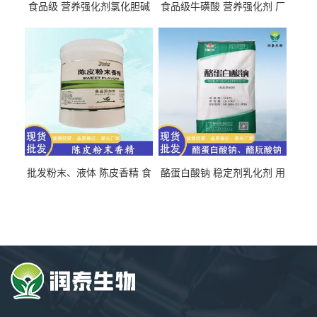
食品级 营养强化剂氯化胆碱
食品级牛磺酸 营养强化剂 厂
氯化胆碱 量大从优
直发 免费取样
批发粉末、液体 陈皮香精 食
酪蛋白酸钠 稳定剂乳化剂 用
品级 水溶 油溶型
于食品饮料肉制品