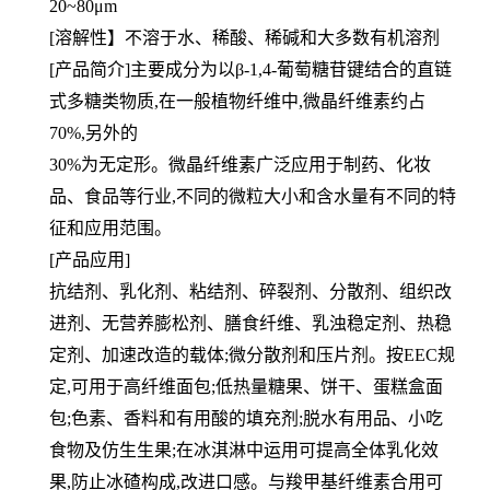
20~80μm
[溶解性】不溶于水、稀酸、稀碱和大多数有机溶剂
[产品简介]主要成分为以β-1,4-葡萄糖苷键结合的直链
式多糖类物质,在一般植物纤维中,微晶纤维素约占
70%,另外的
30%为无定形。微晶纤维素广泛应用于制药、化妆
品、食品等行业,不同的微粒大小和含水量有不同的特
征和应用范围。
[产品应用]
抗结剂、乳化剂、粘结剂、碎裂剂、分散剂、组织改
进剂、无营养膨松剂、膳食纤维、乳浊稳定剂、热稳
定剂、加速改造的载体;微分散剂和压片剂。按EEC规
定,可用于高纤维面包;低热量糖果、饼干、蛋糕盒面
包;色素、香料和有用酸的填充剂;脱水有用品、小吃
食物及仿生生果;在冰淇淋中运用可提高全体乳化效
果,防止冰碴构成,改进口感。与羧甲基纤维素合用可