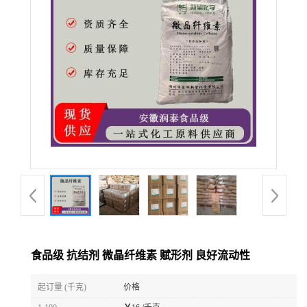
食品级 抗结剂 微晶纤维素 赋形剂 良好流动性
起订量 (千克)
价格