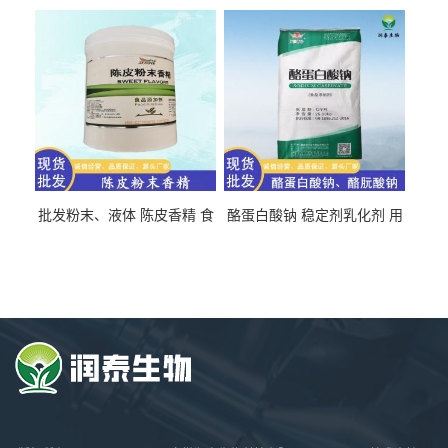
氯化胆碱 量大从优
直发 免费取样
批发粉末、液体 陈皮香精 食
酪蛋白酸钠 稳定剂乳化剂 用
品级 水溶 油溶型
于食品饮料肉制品