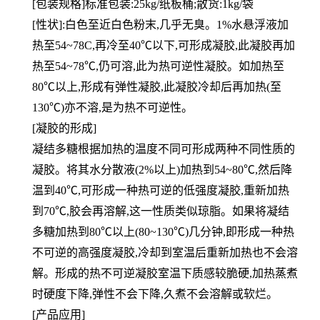
[包装规格]标准包装:25kg/纸板桶;散货:1kg/袋
[性状]:白色至近白色粉末,几乎无臭。1%水悬浮液加
热至54~78C,再冷至40℃以下,可形成凝胶,此凝胶再加
热至54~78℃,仍可溶,此为热可逆性凝胶。如加热至
80℃以上,形成有弹性凝胶,此凝胶冷却后再加热(至
130℃)亦不溶,是为热不可逆性。
[凝胶的形成]
凝结多糖根据加热的温度不同可形成两种不同性质的
凝胶。将其水分散液(2%以上)加热到54~80℃,然后降
温到40℃,可形成一种热可逆的低强度凝胶,重新加热
到70℃,胶会再溶解,这一性质类似琼脂。如果将凝结
多糖加热到80℃以上(80~130℃)几分钟,即形成一种热
不可逆的高强度凝胶,冷却到室温后重新加热也不会溶
解。形成的热不可逆凝胶室温下质感较脆硬,加热蒸煮
时硬度下降,弹性不会下降,久煮不会溶解或软烂。
[产品应用]