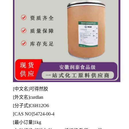
[中文名]可得然胶
[
外文名]curdlan
[分子式]C6H12O6
[CAS NO]54724-00-4
[最小订量]1kg