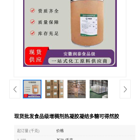
现货批发食品级增稠剂热凝胶凝结多糖可得然胶
起订量 (千克)
价格