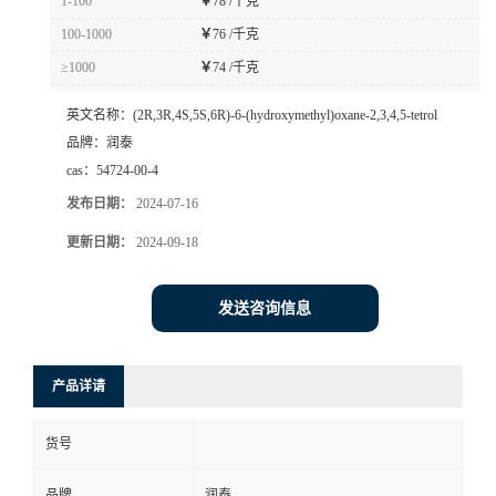
1-100
￥
78 /千克
100-1000
￥
76 /千克
≥1000
￥
74 /千克
英文名称：
(2R,3R,4S,5S,6R)-6-(hydroxymethyl)oxane-2,3,4,5-tetrol
品牌：
润泰
cas：
54724-00-4
发布日期：
2024-07-16
更新日期：
2024-09-18
发送咨询信息
产品详请
货号
品牌
润泰