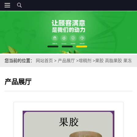
您当前的位置：
网站首页
>
产品展厅
>
增稠剂
>
果胶 高脂果胶 果冻
胶凝剂酸奶果汁乳酸菌增稠剂
产品展厅