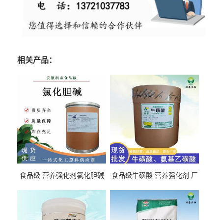
相关产品：
食品级 营养强化剂氯化胆碱
食品级牛磺酸 营养强化剂 厂
氯化胆碱 量大从优
直发 免费取样