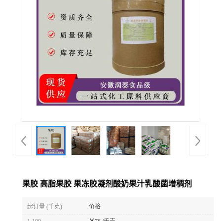
果胶 高脂果胶 果冻胶凝剂酸奶果汁乳酸菌增稠剂
起订量 (千克)
价格