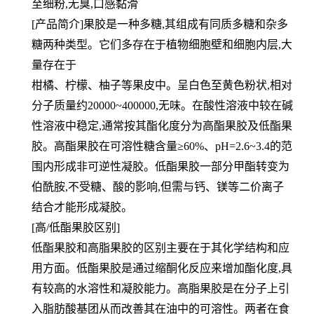
至细粉,无臭,口感黏滑
[产品简介]果胶是一种多糖,其组成有同质多糖和杂多
糖两种类型。它们多存在于植物细胞壁和细胞内层,大
量存在于
柑橘、柠檬、柚子等果皮中。呈白色至黄色粉状,相对
分子质量约20000~400000,无味。在酸性溶液中较在碱
性溶液中稳定,通常按其酯化度分为高酯果胶及低酯果
胶。高酯果胶在可溶性糖含量≥60%、pH=2.6~3.4的范
围内形成非可逆性凝胶。低酯果胶一部分甲酯转变为
伯酰胺,不受糖、酸的影响,但需与钙、镁等二价离子
结合才能形成凝胶。
[高/低酯果胶区别]
低酯果胶和高脂果胶的区别主要在于其化学结构和应
用方面。低酯果胶是通过缩酮化反应来增加酯化度,具
有较高的水溶性和凝胶能力。高脂果胶是在分子上引
入脂肪酸基团从而改善其在油中的可溶性。两者在食