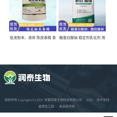
批发粉末、液体 陈皮香精 食
酪蛋白酸钠 稳定剂乳化剂 用
品级 水溶 油溶型
于食品饮料肉制品
版权所有 Copyright (©) 2026
安徽润泰生物科技有限公司
XML
技术支持：
盖德化工网
食品商务网