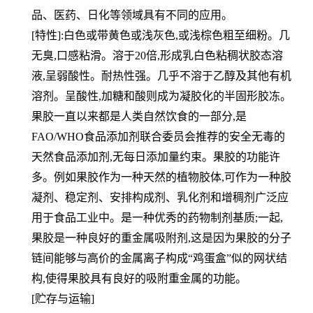
品、医药、日化等领域具有不同的应用。
[特性]:白色或带黄色或浅灰色,或浅棕色粗至细粉。几
无臭,口感粘滑。溶于20倍,形成乳白色粘稠状胶态溶
液,呈弱酸性。耐热性强。几乎不溶于乙醇及其他有机
溶剂。呈酸性,加糖和酸则成为凝胶化的半固形胶冻。
果胶一直以来都是人类自然饮食的一部分,是
FAO/WHO食品添加剂联合委员会推荐的安全无毒的
天然食品添加剂,无每日添加量约束。果胶的功能许
多。例如果胶作为一种天然的植物胶体,可作为一种胶
凝剂、稳定剂、安排构成剂、乳化剂和增稠剂广泛应
用于食品工业中。是一种优秀的药物制剂基质;一起,
果胶是一种良好的重金属吸附剂,这是因为果胶的分子
链间能够与高价的金属离子构成“鸡蛋盒”似的网状结
构,使得果胶具有良好的吸附重金属的功能。
[贮存与运输]