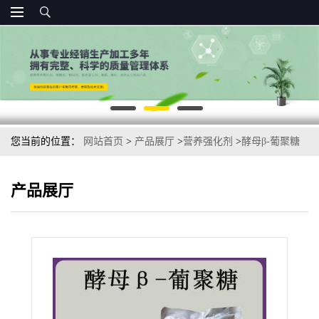
您当前的位置：
网站首页
>
产品展厅
>
营养强化剂
>
酵母β-葡聚糖
80% 酵母葡聚糖水溶 酵母提取量大从优
产品展厅