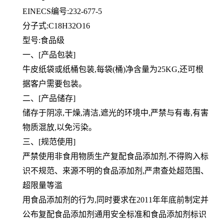
EINECS编号:232-677-5
分子式:C18H32O16
型号:食品级
一、[产品包装]
牛皮纸袋或纸桶包装,每袋(桶)净含量为25KG,还可根
据客户需要包装。
二、[产品储存]
储存于阴凉,干燥,清洁,遮光的环境中,严禁与有毒,有害
物质混放,以免污染。
三、[规范使用]
严禁使用非食用物质生产复配食品添加剂,不得购入标
识不规范、来源不明的食品添加剂,严肃查处超范围、
超限量等滥
用食品添加剂的行为,同时要求在2011年年底前制定并
公布复配食品添加剂通用安全标准和食品添加剂标识