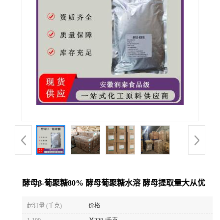
酵母β-葡聚糖80% 酵母葡聚糖水溶 酵母提取量大从优
起订量 (千克)
价格