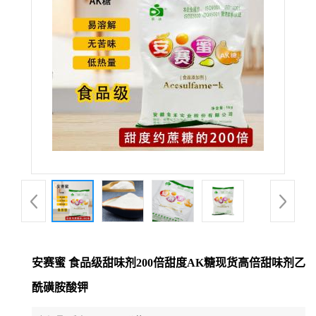
安赛蜜 食品级甜味剂200倍甜度AK糖现货高倍甜味剂乙
酰磺胺酸钾