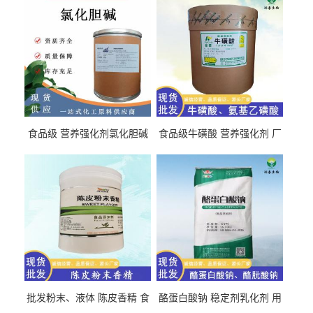
食品级 营养强化剂氯化胆碱
食品级牛磺酸 营养强化剂 厂
氯化胆碱 量大从优
直发 免费取样
批发粉末、液体 陈皮香精 食
酪蛋白酸钠 稳定剂乳化剂 用