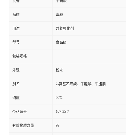
货号
牛磺酸
品牌
富驰
用途
营养强化剂
型号
食品级
包装规格
外观
粉末
别名
2-氨基乙磺酸、牛胆酸、牛胆素
99%
纯度
107-35-7
CAS编号
99
有效物质含量