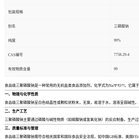
包装规格
别名
三磷酸钠
99%
纯度
7758-29-4
CAS编号
99
有效物质含量
食品级三聚磷酸钠是一种常用的无机盐类食品添加剂，化学式为Na?P?O??。
一、物理与化学性质
食品级三聚磷酸钠呈白色结晶性或颗粒状粉末，无臭，易溶于水，溶液呈弱碱性。
二、生产工艺
三聚磷酸钠主要通过磷酸与碱性物质（如碳酸钠或氢氧化钠）的反应制备。生产过
三、质量标准与管理
食品级三聚磷酸钠需符合相关国家和国际食品安全法规，如中国GB标准、美国FD