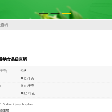
级直销
酸钠食品级直销
(千克)
价格
￥
12 /千克
0
￥
11 /千克
￥
9.5 /千克
：
Sodium tripolyphosphate
泰生物