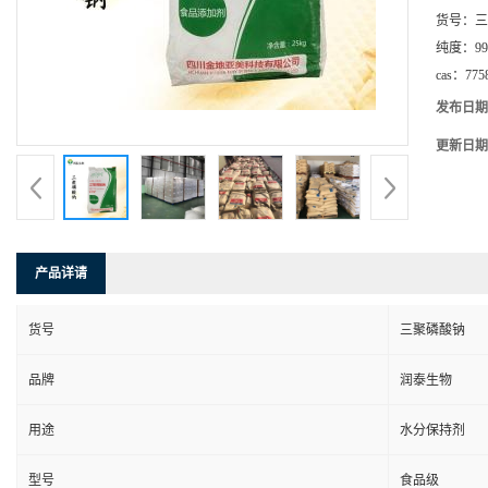
货号：
三
纯度：
99
cas：
775
发布日期
更新日期
产品详请
货号
三聚磷酸钠
品牌
润泰生物
用途
水分保持剂
型号
食品级