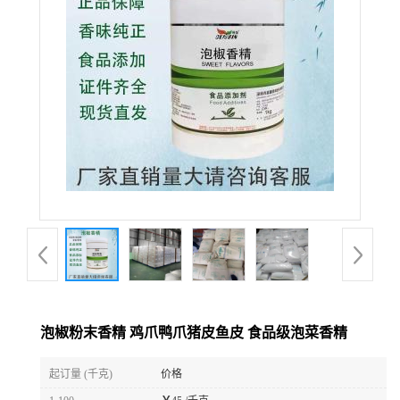
泡椒粉末香精 鸡爪鸭爪猪皮鱼皮 食品级泡菜香精
起订量 (千克)
价格