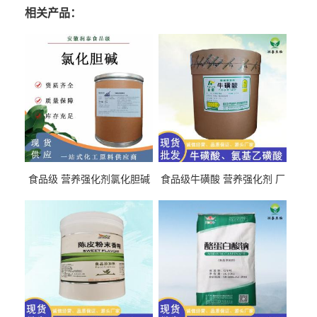
相关产品：
食品级 营养强化剂氯化胆碱
食品级牛磺酸 营养强化剂 厂
氯化胆碱 量大从优
直发 免费取样