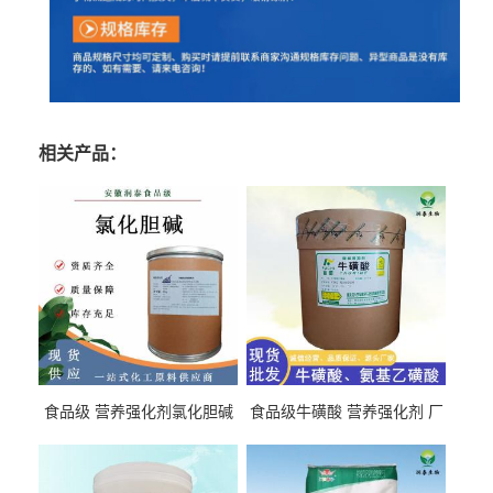
相关产品：
食品级 营养强化剂氯化胆碱
食品级牛磺酸 营养强化剂 厂
氯化胆碱 量大从优
直发 免费取样