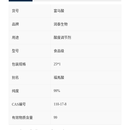
货号
富马酸
品牌
润泰生物
用途
酸度调节剂
型号
食品级
25*1
包装规格
别名
福馬酸
99%
纯度
110-17-8
CAS编号
99
有效物质含量