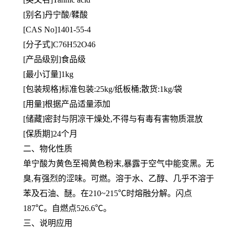
[别名]丹宁酸/鞣酸
[CAS No]1401-55-4
[分子式]C76H52O46
[产品级别]食品级
[最小订量]1kg
[包装规格]标准包装:25kg/纸板桶;散货:1kg/袋
[用量]根据产品适量添加
[
储藏]密封与阴凉干燥处,不得与有毒有害物质混放
[保质期]24个月
二、物化性质
单宁酸为黄色至褐黄色粉末,暴露于空气中能变黑。无
臭,有强烈的涩味。可燃。溶于水、乙醇、几乎不溶于
苯及石油、醚。在210~215℃时熔融分解。闪点
187℃。自燃点526.6℃。
三、说明应用