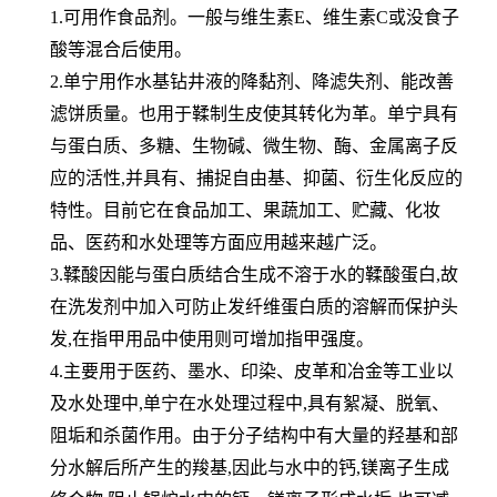
1.可用作食品剂。一般与维生素E、维生素C或没食子
酸等混合后使用。
2.单宁用作水基钻井液的降黏剂、降滤失剂、能改善
滤饼质量。也用于鞣制生皮使其转化为革。单宁具有
与蛋白质、多糖、生物碱、微生物、酶、金属离子反
应的活性,并具有、捕捉自由基、抑菌、衍生化反应的
特性。目前它在食品加工、果蔬加工、贮藏、化妆
品、医药和水处理等方面应用越来越广泛。
3.鞣酸因能与蛋白质结合生成不溶于水的鞣酸蛋白,故
在洗发剂中加入可防止发纤维蛋白质的溶解而保护头
发,在指甲用品中使用则可增加指甲强度。
4.主要用于医药、墨水、印染、皮革和冶金等工业以
及水处理中,单宁在水处理过程中,具有絮凝、脱氧、
阻垢和杀菌作用。由于分子结构中有大量的羟基和部
分水解后所产生的羧基,因此与水中的钙,镁离子生成