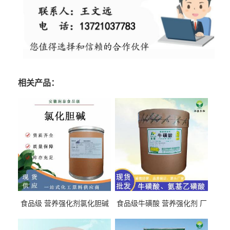
相关产品：
食品级 营养强化剂氯化胆碱
食品级牛磺酸 营养强化剂 厂
氯化胆碱 量大从优
直发 免费取样