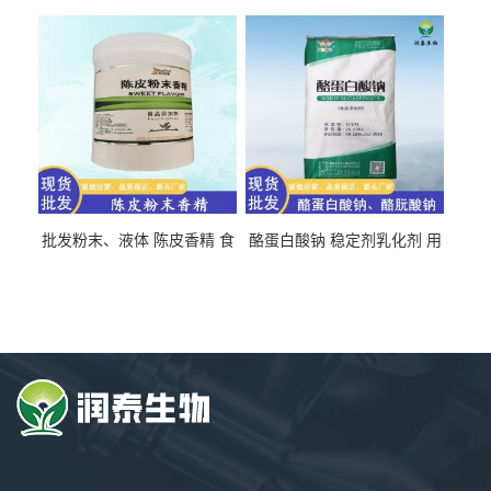
氯化胆碱 量大从优
直发 免费取样
批发粉末、液体 陈皮香精 食
酪蛋白酸钠 稳定剂乳化剂 用
品级 水溶 油溶型
于食品饮料肉制品