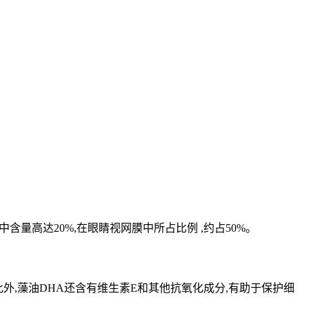
中含量高达20%,在眼睛视网膜中所占比例 ,约占50%。
。此外,藻油DHA还含有维生素E和其他抗氧化成分,有助于保护细