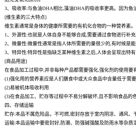
3、吸收率:与鱼油DHA相比,藻油DHA的吸收率更高。因为
[维生素的三大特点]
维生素通常是身体的健康所需要的有机化合物的一种营养素。
1、外源性:也就是人体自身不能够合成,需要通过食物进行补充
2、微量性:微量性通常是指人体所需要的量很少的,有时候是
3、特异性:特异性是指缺乏某种维生素之后,人体会呈现出特
[商品用途]
在食品加工过程中,并非每种产品都需要强化,强化剂的使用要
(1)强化用的营养素应是人们膳食中或大众食品中含量低于需
(2)易被机体吸收利用
(3)在食品加工、贮存等过程中不易分解破坏,且不影响食品的
四、存储运输
贮存:本品不属危险品，不可燃,密封存放于室内阴凉、通风、
运输:本品运输中要密封好,防潮、防强碱强酸及防雨水等杂质