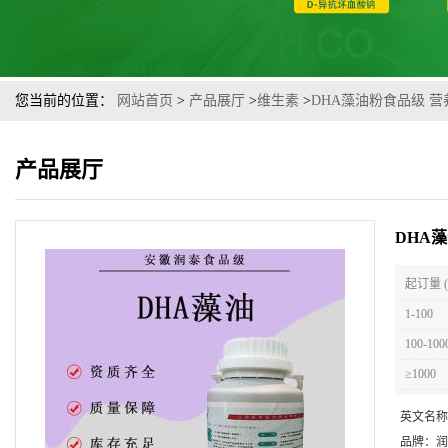
您当前的位置：
网站首页
>
产品展厅
>
维生素
>
DHA藻油粉食品级 
产品展厅
DHA
起订量 
1-100
100-100
≥1000
英文名称
品牌：
润