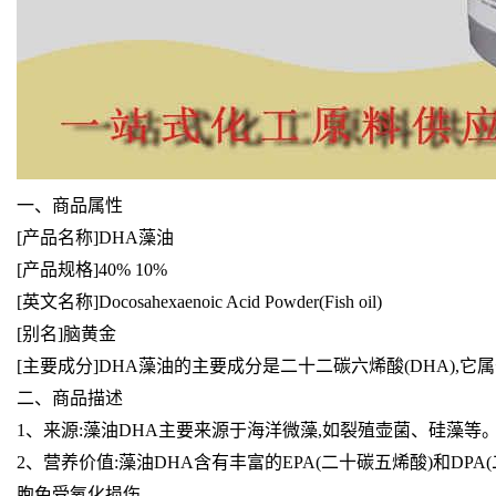
一、商品属性
[产品名称]DHA藻油
[产品规格]40% 10%
[英文名称]Docosahexaenoic Acid Powder(Fish oil)
[别名]脑黄金
[主要成分]DHA藻油的主要成分是二十二碳六烯酸(DHA),它
二、商品描述
1、来源:藻油DHA主要来源于海洋微藻,如裂殖壶菌、硅藻等
2、营养价值:藻油DHA含有丰富的EPA(二十碳五烯酸)和D
胞免受氧化损伤。