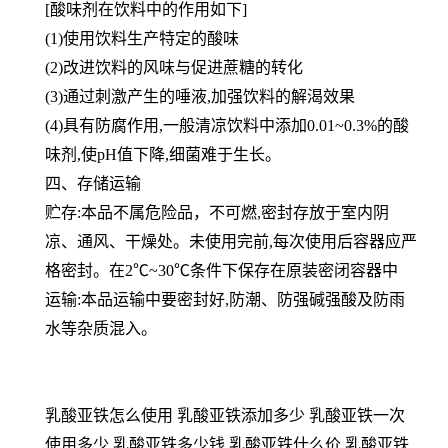
[酸味剂在饮料中的作用如下]
(1)使用饮料生产特定的酸味
(2)改进饮料的风味与促进蔗糖的转化
(3)通过刺激产生的唾液,加强饮料的解渴效果
(4)具有防腐作用,一般清凉饮料中添加0.01~0.3%的酸
味剂,使pH值下降,细菌难于生长。
四、存储运输
贮存:本品不属危险品，不可燃,密封存放于室内阴
凉、通风、干燥处。未使用完前,每次使用后容器应严
格密封。在2℃~30℃条件下保存在原装密闭容器中
运输:本品运输中要密封好,防潮、防强碱强酸及防雨
水等杂质混入。
乳酸亚铁怎么使用 乳酸亚铁添加多少 乳酸亚铁一次
使用多少 乳酸亚铁多少钱 乳酸亚铁什么价 乳酸亚铁