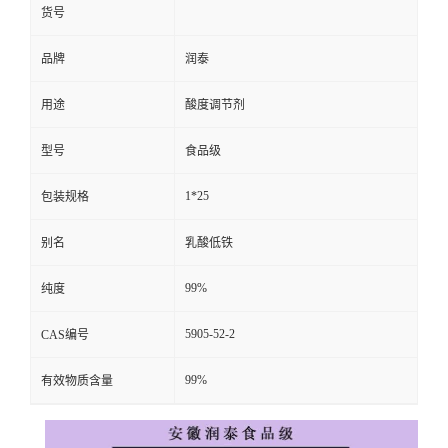
货号
品牌
润泰
用途
酸度调节剂
型号
食品级
1*25
包装规格
别名
乳酸低铁
99%
纯度
5905-52-2
CAS编号
99%
有效物质含量