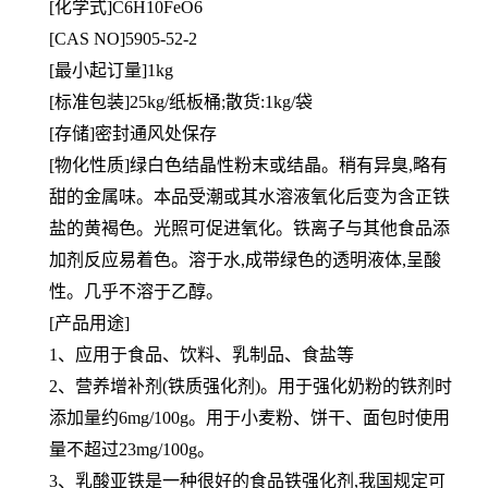
[
化学式]C6H10FeO6
[CAS NO]5905-52-2
[最小起订量]1kg
[标准包装]25kg/纸板桶;散货:1kg/袋
[存储]密封通风处保存
[物化性质]绿白色结晶性粉末或结晶。稍有异臭,略有
甜的金属味。本品受潮或其水溶液氧化后变为含正铁
盐的黄褐色。光照可促进氧化。铁离子与其他食品添
加剂反应易着色。溶于水,成带绿色的透明液体,呈酸
性。几乎不溶于乙醇。
[产品用途]
1、应用于食品、饮料、乳制品、食盐等
2、营养增补剂(铁质强化剂)。用于强化奶粉的铁剂时
添加量约6mg/100g。用于小麦粉、饼干、面包时使用
量不超过23mg/100g。
3、乳酸亚铁是一种很好的食品铁强化剂,我国规定可