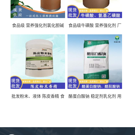
食品级 营养强化剂氯化胆碱
食品级牛磺酸 营养强化剂 厂
氯化胆碱 量大从优
直发 免费取样
批发粉末、液体 陈皮香精 食
酪蛋白酸钠 稳定剂乳化剂 用
品级 水溶 油溶型
于食品饮料肉制品