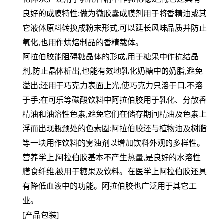
良好的成膜特
性;做为微胶囊成膜剂用于将香精油或其
它液体原料转换成粉末形式,可以延长风味品质并防止
氧化,也用作烘焙制品的香
精载体。
阿拉伯胶能阻碍糖晶体的形成,用于糖果中作抗结晶
剂,防止晶体析出,也能有效地乳化奶糖中的奶脂,避免
溢出;还用于巧
克力表面上光,使巧克力只溶于口,不溶
于手;在可乐等碳酸饮料中阿拉伯胶用于乳化、分散香
精油和油溶性色素,避免它们
在储存期间精油及色素上
浮而出现瓶颈处的色素圈;阿拉伯胶还与植物油及树脂
等一块用作饮料的雾浊剂以增加饮料外观
的多样性。
营养学上,阿拉伯胶基本不产生热量,是良好的水溶性
膳食纤维,被用于糖果及饮料。在医学上阿拉伯胶还具
有降低血液中
的功能。阿拉伯胶也广泛用于其它工
业。
[产品包装]