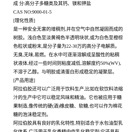
成 分:高分子多糖类及其钙、镁和钾盐
CAS NO:9000-01-5
[理化性质]
是一种安全无害的增稠剂,并在空气中自然凝固而成的
树胶。浅白色至淡黄褐色半透明块状,或为白色至橙棕
色粒状或粉
末,是分子量为22-30万的高分子电解质。
无臭,无味,易燃。在水中可逐渐溶解成呈酸性的粘稠
状液体,经过一些时间则粘
度减低,溶解度约50%(WV),
不溶于乙醇。与明胶或清蛋白形成稳定的凝聚层。
[产品用途]
阿拉伯胶还可以广泛用于饮料生产,比如在软饮料浓缩
汁的生产中它可以稳定风味和精油。它也被应用于糖
果制造,像传
统的硬(酒)橡皮糖、软糖,也可以作为棉花
糖的泡沫稳定剂。
阿拉伯胶具有良好的乳化特性,特别适合于水包油型乳
化体系,广泛用于乳化香精中作乳化稳定剂;它还具有