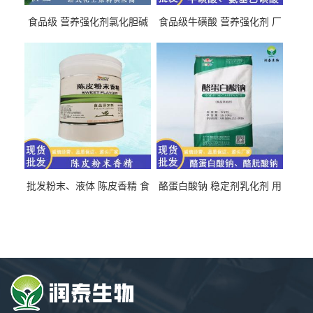
食品级 营养强化剂氯化胆碱
食品级牛磺酸 营养强化剂 厂
氯化胆碱 量大从优
直发 免费取样
批发粉末、液体 陈皮香精 食
酪蛋白酸钠 稳定剂乳化剂 用
品级 水溶 油溶型
于食品饮料肉制品