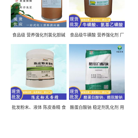
食品级 营养强化剂氯化胆碱
食品级牛磺酸 营养强化剂 厂
氯化胆碱 量大从优
直发 免费取样
批发粉末、液体 陈皮香精 食
酪蛋白酸钠 稳定剂乳化剂 用
品级 水溶 油溶型
于食品饮料肉制品