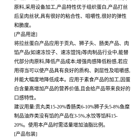
原料,采用设备加工,产品特性优于组织蛋白,产品打丝
后呈肉丝状,具有很好的粘合性、咀嚼性,很好的弹性
和脆度。
[产品用途]
将拉丝蛋白产品应用于贡丸、狮子头、肠类产品、肉
馅产品(如速冻饺子、速冻馄饨)等肉制品行业中,能替
代部分肉原料,降低产品成本;增强肉感降低粉感,若应
用得当可以使产品具有良好的质构、剥层性及咀嚼感,
并能大幅度地降低成本。应用于素食产品的加工,因蛋
白含量高增加产品的营养价值,且会给产品带来良好的
口感特性。
建议用量:贡丸类15-20%香肠类6-10%狮子头5-8%鱼糜
制品油炸类没有馅的产品在3-5%,水饺等馅料15-
20%。使用本产品时需适量增加油脂比例。
[产品包装]