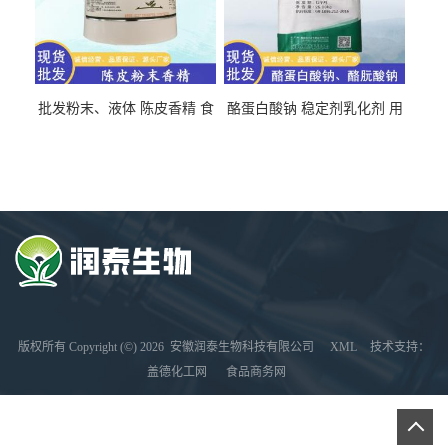
批发粉末、液体 陈皮香精 食
酪蛋白酸钠 稳定剂乳化剂 用
品级 水溶 油溶型
于食品饮料肉制品
版权所有 Copyright (©) 2026
安徽润泰生物科技有限公司
XML
技术支持：
盖德化工网
食品商务网