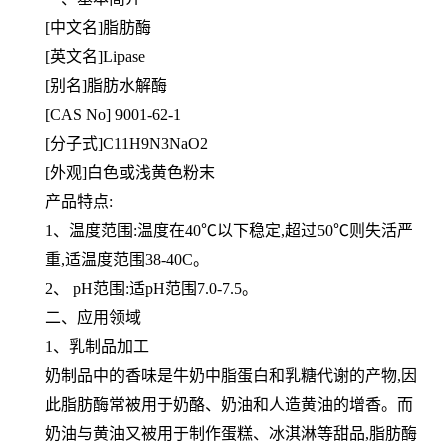
[中文名]脂肪酶
[英文名]Lipase
[别名]脂肪水解酶
[CAS No] 9001-62-1
[分子式]C11H9N3NaO2
[外观]白色或浅黄色粉末
产品特点:
1、温度范围:温度在40℃以下稳定,超过50℃则失活严
重,适温度范围38-40C。
2、 pH范围:适pH范围7.0-7.5。
二、应用领域
1、乳制品加工
奶制品中的香味是牛奶中脂蛋白和乳糖代谢的产物,因
此脂肪酶常被用于奶酪、奶油和人造黄油的增香。而
奶油与黄油又
被用于制作蛋糕、冰淇淋等甜品,脂肪酶