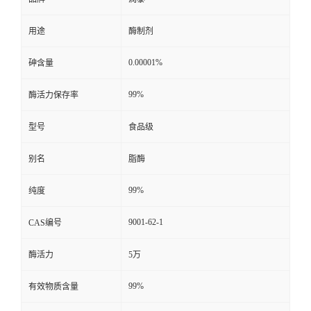
用途
酶制剂
0.00001%
砷含量
99%
酶活力保存率
型号
食品级
别名
脂酶
99%
纯度
9001-62-1
CAS编号
酶活力
5万
99%
有效物质含量