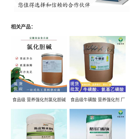
相关产品：
食品级 营养强化剂氯化胆碱
食品级牛磺酸 营养强化剂 厂
氯化胆碱 量大从优
直发 免费取样