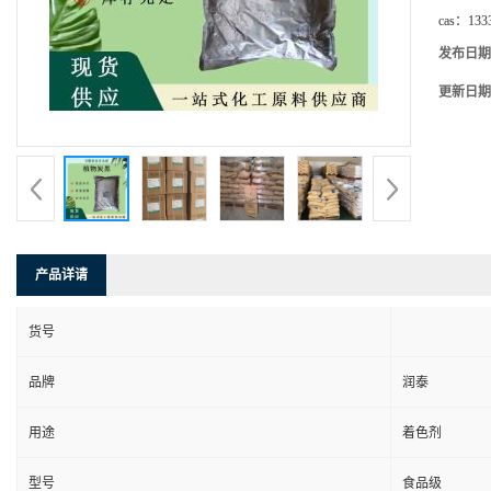
cas：
133
发布日期
更新日期
产品详请
货号
品牌
润泰
用途
着色剂
型号
食品级