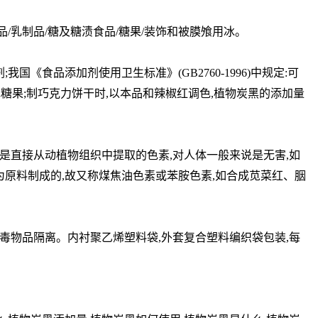
品/乳制品/糖及糖渍食品/糖果/装饰和被膜飧用冰。
《食品添加剂使用卫生标准》(GB2760-1996)中规定:可
黑色糖果;制巧克力饼干时,以本品和辣椒红调色,植物炭黑的添加量
直接从动植物组织中提取的色素,对人体一般来说是无害,如
原料制成的,故又称煤焦油色素或苯胺色素,如合成苋菜红、胭
毒物品隔离。内衬聚乙烯塑料袋,外套复合塑料编织袋包装,每