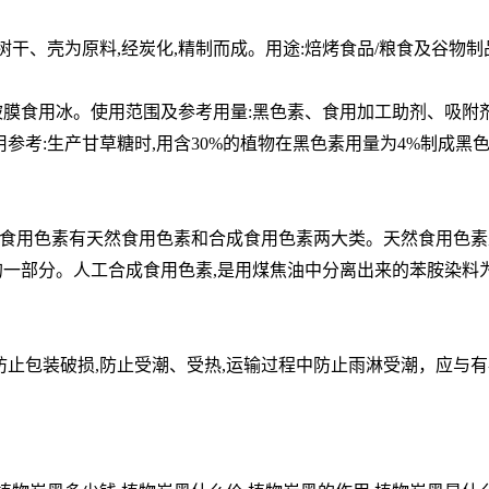
树干、壳为原料,经炭化,精制而成。用途:焙烤食品/粮食及谷物制
膜食用冰。使用范围及参考用量:黑色素、食用加工助剂、吸附剂;我国
际使用参考:生产甘草糖时,用含30%的植物在黑色素用量为4%制成
食用色素有天然食用色素和合成食用色素两大类。天然食用色素是
一部分。人工合成食用色素,是用煤焦油中分离出来的苯胺染料为
防止包装破损,防止受潮、受热,运输过程中防止雨淋受潮，应与有