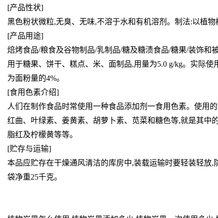
[产品性状]
黑色粉状微粒,无臭、无味,不溶于水和有机溶剂。制法:以植物
[产品用途]
焙烤食品/粮食及谷物制品/乳制品/糖及糖渍食品/糖果/装饰和被
用于糖果、饼干、糕点、米、面制品,用量为5.0 g/kg。实
为面粉量的4%。
[食用色素介绍]
人们在制作食品时常使用一种食品添加剂一食用色素。使用的
红曲、叶绿素、姜黄素、胡萝卜素、苋菜和糖色等,就是其中的
脂红及柠檬黄等等。
[贮存与运输]
本品应贮存在干燥通风清洁的库房中,装载运输时要轻装轻放,
袋净重25千克。