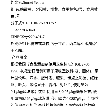
外文名:Sunset Yellow
别 名:晚霞黄、夕阳黄、橘黄、食用黄色3号、食用黄
色5号
分子式:C16H10N2Na2O7S2
CAS:2783-94-0
EINECS号:220-491-7
外观:橙红色粉末或颗粒,溶于甘油、丙二醇和水,微溶
于乙醇。
[产品用途]
根据我国《食品添加剂使用卫生标准》(GB2760-
1996)中规定:日落黄可用于果味型饮料(液、固体)、果
汁型饮料、汽
水、配制酒、糖果、糕点上彩装、红绿
丝、罐头、浓缩果汁、青梅、对虾片, 使用量为
0.1g/kg;风味酸乳饮料,
使用量为0.05g/kg;糖果色衣, 使
用量为0.165g/kg;冰淇淋, 使用量为0.0887g/kg。红绿丝
的使用量可加倍;
果味粉着色剂加入量按稀释倍数的