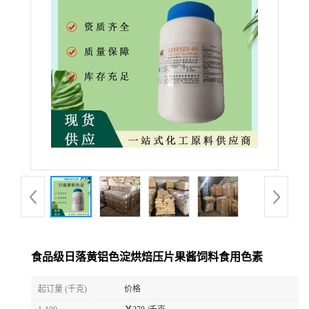
食品级日落黄铝色淀烘焙压片果酱饲料食用色素
起订量 (千克)
价格