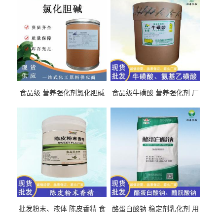
食品级 营养强化剂氯化胆碱
食品级牛磺酸 营养强化剂 厂
氯化胆碱 量大从优
直发 免费取样
批发粉末、液体 陈皮香精 食
酪蛋白酸钠 稳定剂乳化剂 用