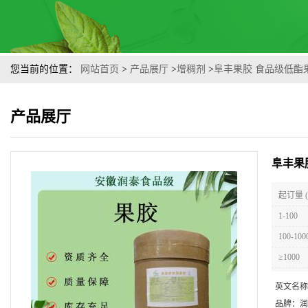
您当前的位置：
网站首页
>
产品展厅
>
增稠剂
>
阜丰果胶 食品级低酯
产品展厅
阜丰果
起订量 
1-100
100-100
≥1000
英文名称
品牌：
润