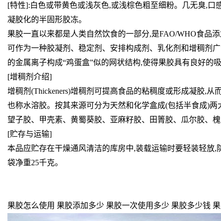
[特性]:白色或带黄色或浅灰色,或浅棕色粗至细粉。几无臭,
凝胶化的半固形胶冻。
果胶一直以来都是人类自然饮食的一部分,是FAO/WHO食
可作为一种胶凝剂、稳定剂、安排构成剂、乳化剂和增稠剂广
的金属离子构成“鸡蛋盒”似的网状结构,使得果胶具有良好的
[增稠剂介绍]
增稠剂(Thickeners)增稠剂可提高食品的粘稠度或形成
也称水溶胶。按其来源可分为天然和化学盒成(包括半食成)
望子胶、甲壳素、黄蜀葵胶、亚麻籽胶、田箐胶、瓜尔胶、槐
[贮存与运输]
本品应贮存在干燥通风清洁的库房中,装载运输时要轻装轻放,
袋净重25千克。
果胶怎么使用 果胶添加多少 果胶一次使用多少 果胶多少钱 果