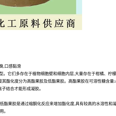
臭,口感黏滑
类型。它们多存在于植物细胞壁和细胞内层,大量存在于柑橘、柠
,通常按其酯化度分为高酯果胶及低酯果胶。高酯果胶在可溶性糖含量≥6
离子结合才能形成凝胶。
低酯果胶是通过缩酮化反应来增加酯化度,具有较高的水溶性和
用。