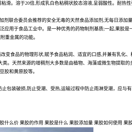
口感粘滑。溶于20倍,形成乳白色粘稠状胶态溶液,呈弱酸性。耐
品添加剂联合委员会推荐的安全无毒的天然食品添加剂,无每日添加
泛应用于食品工业中。是一种优秀的药物制剂基质;一起,果胶是
吸附重金属的功能。
凝胶,从而改变食品的物理形状,赋予食品粘润、适宜的口感,并兼有
两大类。天然来源的增稠剂大多数是由植物、海藻或微生物提取的
豆胶和黄原胶等。
防止包装破损,防止受潮、受热,运输过程中防止雨淋受潮，应与有
胶什么价 果胶的作用 果胶是什么 果胶添加量 果胶如何使用 果