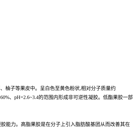
檬、柚子等果皮中。呈白色至黄色粉状,相对分子质量约
0%、pH=2.6~3.4的范围内形成非可逆性凝胶。低酯果胶一部
凝胶能力。高脂果胶是在分子上引入脂肪酸基团从而改善其在