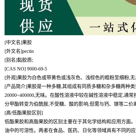
[中文名]果胶
[外文名]pectin
[别名]黏胶质;
[CAS NO] 9000-69-5
[外观]果胶为白色或带黄色或浅灰色、浅棕色的粗粉至细粉,无
[产品简介]果胶是一种多糖,其组成有同质多糖和杂多糖两种
20000~400000,无味。在酸性溶液中较在碱性溶液中稳定
分甲酯转变为伯酰胺,不受糖、酸的影响,但需与钙、镁等二价
[高/低酯果胶区别]
低酯果胶和高脂果胶的区别主要在于其化学结构和应用方面。
油中的可溶性。两者在食品、医药、日化等领域具有不同的应