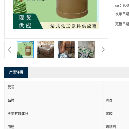
cas：
900
发布日期
更新日期
产品详请
货号
品牌
润泰
主要有效成分
果胶
用途
增稠剂