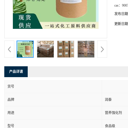
cas：
900
发布日期
更新日期
产品详请
货号
品牌
润泰
用途
营养强化剂
型号
食品级