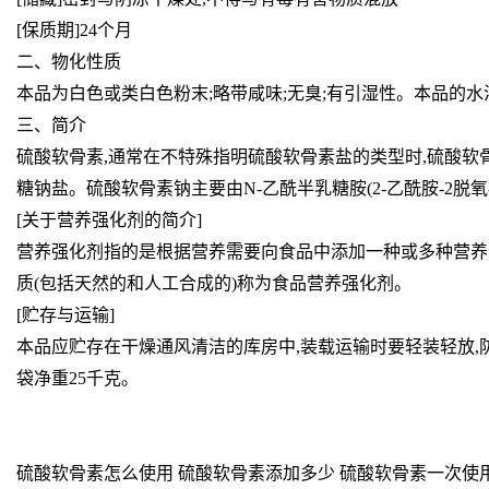
[保质期]24个月
二、物化性质
本品为白色或类白色粉末;略带咸味;无臭;有引湿性。本品的水
三、简介
硫酸软骨素,通常在不特殊指明硫酸软骨素盐的类型时,硫酸软骨素常指
糖钠盐。硫酸软骨素钠主要由N-乙酰半乳糖胺(2-乙酰胺-2脱氧-
[关于营养强化剂的简介]
营养强化剂指的是根据营养需要向食品中添加一种或多种营养
质(包括天然的和人工合成的)称为食品营养强化剂。
[贮存与运输]
本品应贮存在干燥通风清洁的库房中,装载运输时要轻装轻放,
袋净重25千克。
硫酸软骨素怎么使用 硫酸软骨素添加多少 硫酸软骨素一次使用