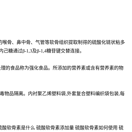
品系自动物的喉骨、鼻中骨、气管等软骨组织提取制得的硫酸化链状粘多
糖通过β-1,3及β-1,4糖苷键交替连接。
处理的食品称为强化食品。所添加的营养素或含有营养素的物
毒物品隔离。内衬聚乙烯塑料袋,外套复合塑料编织袋包装,每
硫酸软骨素是什么 硫酸软骨素添加量 硫酸软骨素如何使用 硫