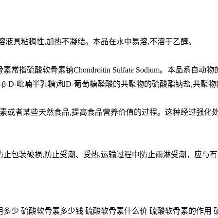
溶液具粘稠性,加热不凝结。本品在水中易溶,不溶于乙醇。
硫酸软骨素钠Chondroitin Sulfate Sodium。本
β-D-吡喃半乳糖)和D-葡萄糖醛酸的共聚物的硫酸酯钠盐,共聚物内己
素或者某些天然食品,提高食品营养价值的过程。这种经过强化
防止包装破损,防止受潮、受热,运输过程中防止雨淋受潮，应与有
多少 硫酸软骨素多少钱 硫酸软骨素什么价 硫酸软骨素的作用 