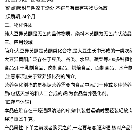
[储藏]密封与阴凉干燥处,不得与有毒有害物质混放
[保质期]24个月
二、物化性质
纯大豆异黄酮是无色的晶体物质。染料木黄酮为无色片状结晶
三、应用领域
简介:大豆异黄酮是黄酮类化合物,是大豆生长中形成的一类次
大豆异黄酮广泛存在于豆类、谷类、水果、蔬菜等300多种
食品:用于乳制食品、肉制食品、烘焙食品、面制食品、水产
[注意事项][关于营养强化剂的简介]
营养强化剂指的是根据营养需要向食品中添加一种或多种营养
质(包括天然的和人工合成的)称为食品营养强化剂。
[贮存与运输]
本品应贮存在干燥通风清洁的库房中,装载运输时要轻装轻放,
袋净重25千克。
产品属性:下单之前或者购买之前,一定要与客服沟通,核对产