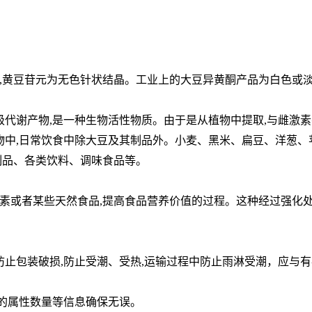
,黄豆苷元为无色针状结晶。工业上的大豆异黄酮产品为白色或
级代谢产物,是一种生物活性物质。由于是从植物中提取,与雌激
植物中,日常饮食中除大豆及其制品外。小麦、黑米、扁豆、洋葱
制品、各类饮料、调味食品等。
素或者某些天然食品,提高食品营养价值的过程。这种经过强化
防止包装破损,防止受潮、受热,运输过程中防止雨淋受潮，应与有
品的属性数量等信息确保无误。