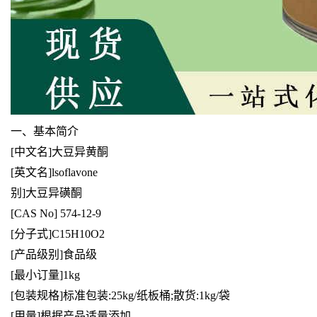
一、
基本简介
[中文名]大豆异黄酮
[英文名]lsoflavone
别]大豆异磺酮
[CAS No] 574-12-9
[分子式]C15H10O2
[产品级别]食品级
[最小订量]1kg
[包装规格]标准包装:25kg/纸板桶;散货:1kg/袋
[用量]根据产品适量添加