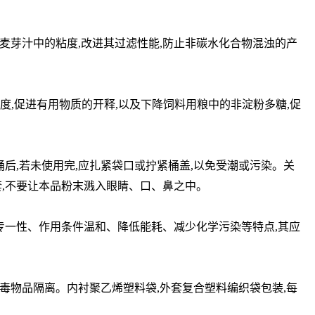
麦芽汁中的粘度,改进其过滤性能,防止非碳水化合物混浊的产
度,促进有用物质的开释,以及下降饲料用粮中的非淀粉多糖,促
后,若未使用完,应扎紧袋口或拧紧桶盖,以免受潮或污染。关
套,不要让本品粉末溅入眼睛、口、鼻之中。
专一性、作用条件温和、降低能耗、减少化学污染等特点,其应
毒物品隔离。内衬聚乙烯塑料袋,外套复合塑料编织袋包装,每