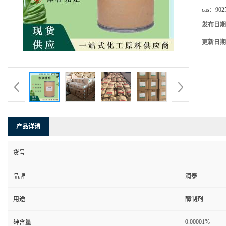
cas：
902
发布日期
更新日期
产品详请
货号
品牌
润泰
用途
酶制剂
0.00001%
砷含量