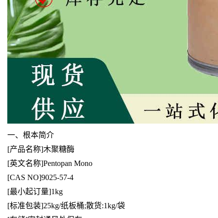
一、根本简介
[产品名称]木聚糖酶
[英文名称]Pentopan Mono
[CAS NO]9025-57-4
[最小起订量]1kg
[标准包装]25kg/纸板桶;散货:1kg/袋