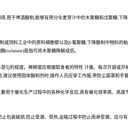
得,用于啤酒酿制,能够有用分化麦芽汁中的木聚糖和戊聚糖,下降
或饲料工业中的原料细胞壁以及β-葡聚糖,下降酿制中物料的粘
ylanase)是指可将木聚糖降解成低。
混匀的程度。稀释度应根据取食者的特性 计量。每次开袋或开桶
而,建议使用固体酶制剂时,操作人员应穿工作服,带防尘面罩和手
主要用于催化生产过程中的各种化学反应,具有催化效率高、高度
防止包装破损,防止受潮、受热,运输过程中防止雨淋受潮，应与有