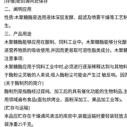
[存储]密封通风处保存
二、阐明应用
性质:木聚糖酶是选用液体深层发酵、超滤及喷雾干燥等工艺制
生。
三、产品用途
木聚糖酶能够应用在酿制、饲料工业中。木聚糖酶能够分化酿制
进营养物质的吸收使用,并因而更易取可溶性脂类成分。木聚糖酶(x
注意事项:
木聚糖酶应用于饲料工业中时,必须进行逐渐稀释达到与其物料
于酶粉尘灵敏的人来说,吸入酶粉尘可能会产生过 敏反响。因
[关于酶制剂的简介]
酶制剂是指酶经过提纯、加工后的具有催化功能的生物制品,
用领域遍布食品(面包烘烤业、面粉深加工、果品加工业等)。
[贮存与运输]
本品应贮存在干燥通风清洁的库房中,装载运输时要轻装轻放,
袋净重25千克。