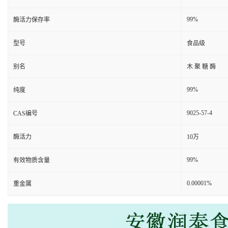
99%
酶活力保存率
型号
食品级
别名
木 聚 糖 酶
99%
纯度
9025-57-4
CAS编号
酶活力
10万
99%
有效物质含量
0.00001%
重金属