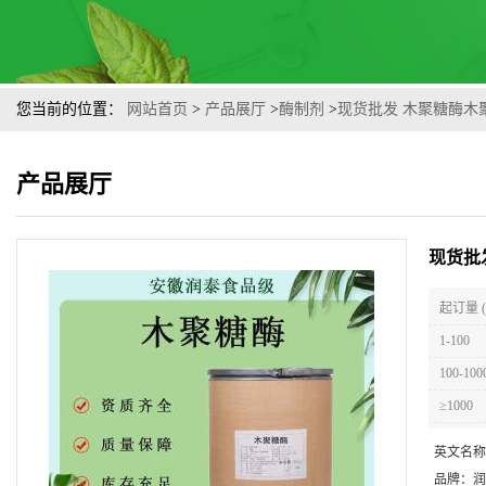
您当前的位置：
网站首页
>
产品展厅
>
酶制剂
>
现货批发 木聚糖酶木
产品展厅
现货批
起订量 
1-100
100-100
≥1000
英文名称
品牌：
润