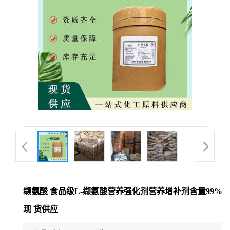
缬氨酸 食品级L-缬氨酸营养强化剂营养增补剂含量99%
现 货供应