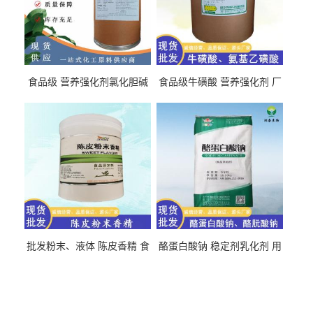
食品级 营养强化剂氯化胆碱
食品级牛磺酸 营养强化剂 厂
氯化胆碱 量大从优
直发 免费取样
批发粉末、液体 陈皮香精 食
酪蛋白酸钠 稳定剂乳化剂 用
品级 水溶 油溶型
于食品饮料肉制品