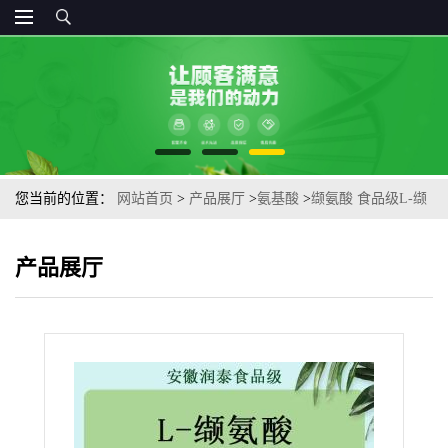
您当前的位置：
网站首页
>
产品展厅
>
氨基酸
>
缬氨酸 食品级L-缬
氨酸营养强化剂营养增补剂含量99%现 货供应
产品展厅