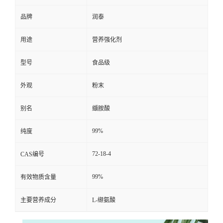
品牌
润泰
用途
营养强化剂
型号
食品级
外观
粉末
别名
纈胺酸
99%
纯度
72-18-4
CAS编号
99%
有效物质含量
主要营养成分
L-缬氨酸