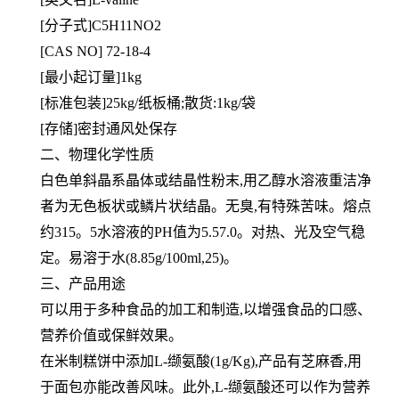
[分子式]C5H11NO2
[CAS NO] 72-18-4
[最小起订量]1kg
[标准包装]25kg/纸板桶;散货:1kg/袋
[存储]密封通风处保存
二、物理化学性质
白色单斜晶系晶体或结晶性粉末,用乙醇水溶液重洁净
者为无色板状或鳞片状结晶。无臭,有特殊苦味。熔点
约315。5水
溶液的PH值为5.57.0。对热、光及空气稳
定。易溶于水(8.85g/100ml,25)。
三、产品用途
可以用于多种食品的加工和制造,以增强食品的口感、
营养价值或保鲜效果。
在米制糕饼中添加L-缬氨酸(1g/Kg),产品有芝麻香,用
于面包亦能改善风味。此外,L-缬氨酸还可以作为营养