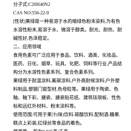
分子式:C20H40N2
CAS NO:556-22-9
[性状]果绿是一种易溶于水的暗绿色粉末染料,为有色
水溶性粉末,易溶于水、微溶于醇类。耐光、耐热、耐
碱性好,色
泽稳定。
二、应用领域
食用色素可广泛应用于食品、饮料、酒类、化妆品、
医药、日化、烟草、玩具、化肥、饲料等行业,产品结
构分为水溶性
色素系列、复合色素系列。
果绿用于耐温涂料,氟碳涂料,户外高耐候涂料;户外塑
料制品,塑钢门窗型材,色母粒等。果绿用于陶瓷、色
釉、釉下彩、
搪瓷、搪瓷贴花纸、建筑珐琅板、性色
标和远红外材料、粉末涂料等。
使用范围:可用于果汁(味)饮料.碳酸饮料.配制酒.糖果.
糕点上彩装,红绿丝等食品的着色。