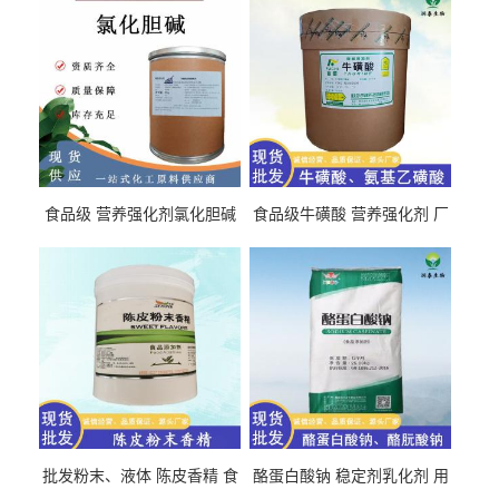
食品级 营养强化剂氯化胆碱
食品级牛磺酸 营养强化剂 厂
氯化胆碱 量大从优
直发 免费取样
批发粉末、液体 陈皮香精 食
酪蛋白酸钠 稳定剂乳化剂 用