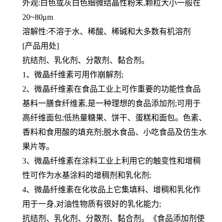
外观:白色或灰白色细微结晶性粉末,颗粒大小一般在
20~80μm
溶解性:不溶于水、稀酸、稀碱和大多数有机溶剂
[产品用处]
抗结剂、乳化剂、分散剂、黏合剂。
1、微晶纤维素可用作崩解剂;
2、微晶纤维素在食品工业上可作重要的功能性食品
基料一膳食纤维素,是一种理想的食品添加剂;可用于
高纤维面包;低
热量糖果、饼干、蛋糕和面包。色素、
香料和食用酸的填充剂;脱水食品、小吃食品及仿生水
果片等。
3、微晶纤维素在涂料工业上利用它的触变性和增稠
性可作为水基涂料的增稠剂和乳化剂;
4、微晶纤维素在化妆品上它集填料、增稠和乳化作
用于一身,对油性物质有很好的乳化能力;
抗结剂、乳化剂、分散剂、黏合剂。《食品添加剂使