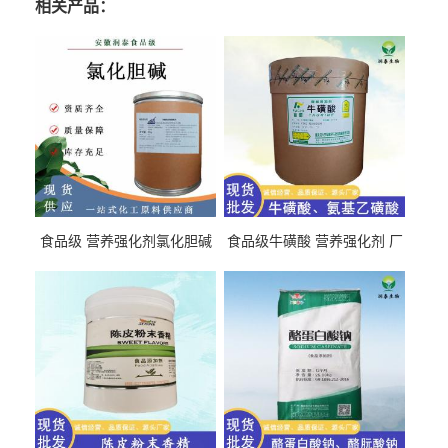
相关产品：
食品级 营养强化剂氯化胆碱
食品级牛磺酸 营养强化剂 厂
氯化胆碱 量大从优
直发 免费取样