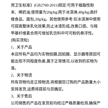
用卫生标准》(GB2760-2011)规定:可用于植脂性粉
末、稀奶油,使
用量为20g/kg;用于冰淇淋,40g/kg;高纤
维食品、面包,20g/kg。其他使用参考:在冰淇淋中使用
可提高整体乳化效果,防止
冰渣形成,改善口感。与羧
甲基纤维素合用可增加乳饮料中可可粉的悬浮性。
[购买须知]
1、关于产品
本店所有产品均为实物拍摄,因拍摄、显示器等原因可
能出现不同程度色差,属于正常情况,以收到的实物为
准。
2、关于物流
所有货物均走正规物流,将根据您订购的产品数量大小
安排发货,运费将提前与您确定。
3、关于售后
公司销售的产品在发货前均经过严格质量检测,确保产