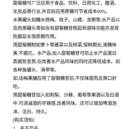
甜菊糖可广泛应用于食品、饮料、日用化工、酿酒、
化妆品等行业,并且较应用蔗糖可节省成本60%。
水果罐头如糖水杨梅、桔子、山楂、龙眼等;水产品以
及肉类罐头等如含有甜菊糖苷既起到调味功能亦发挥
防腐延长保质
期作用。
用甜菊腌制如萝卜等酱菜以及榨菜,保鲜期长,清腌味
美,不腐烂。水产品:加入甜菊糖苷可防止水产品蛋白
质腐败变质,在
改善水产品风味的同时还降低成本。如
各种鱼罐头、海带等。
如:话梅果脯应用了甜菊糖苷后,不仅味甜而且爽口好
吃。
用甜菊糖苷加入如刺梨、沙棘、葡萄等果酒以及白酒
中,可消减酒的辛辣感,改善风味。还可以增加啤酒泡
沫、洁白、持
久。
[购买须知]
1、关于产品