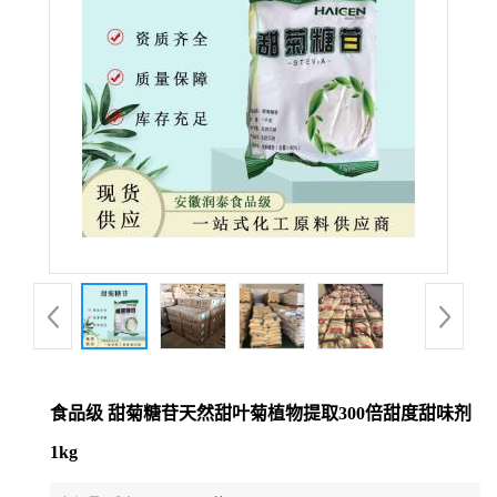
食品级 甜菊糖苷天然甜叶菊植物提取300倍甜度甜味剂
1kg