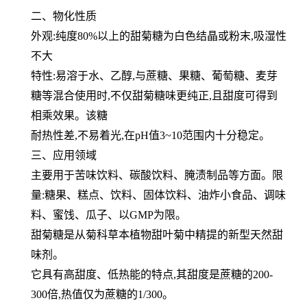
二、物化性质
外观:纯度80%以上的甜菊糖为白色结晶或粉末,吸湿性
不大
特性:易溶于水、乙醇,与蔗糖、果糖、葡萄糖、麦芽
糖等混合使用时,不仅甜菊糖味更纯正,且甜度可得到
相乘效果。该糖
耐热性差,不易着光,在pH值3~10范围内十分稳定。
三、应用领域
主要用于苦味饮料、碳酸饮料、腌渍制品等方面。限
量:糖果、糕点、饮料、固体饮料、油炸小食品、调味
料、蜜饯、瓜
子、以GMP为限。
甜菊糖是从菊科草本植物甜叶菊中精提的新型天然甜
味剂。
它具有高甜度、低热能的特点,其甜度是蔗糖的200-
300倍,热值仅为蔗糖的1/300。