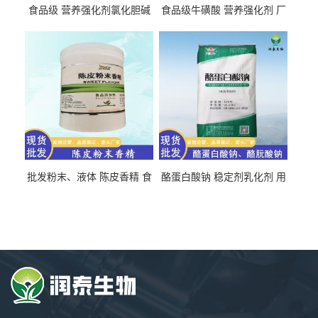
食品级 营养强化剂氯化胆碱
食品级牛磺酸 营养强化剂 厂
氯化胆碱 量大从优
直发 免费取样
批发粉末、液体 陈皮香精 食
酪蛋白酸钠 稳定剂乳化剂 用
品级 水溶 油溶型
于食品饮料肉制品