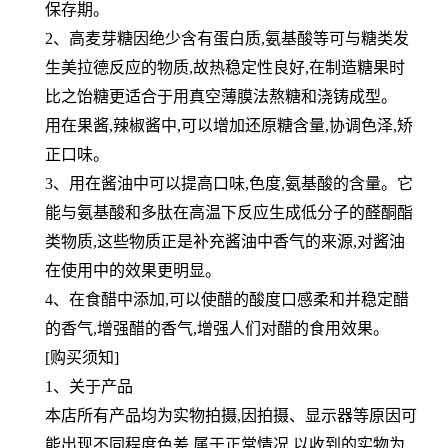
保存期。
2、高麦芽糖因绝少含有蛋白质,氨基酸等可与糖类发
生美拉德反应的物质,故热稳定性良好,在制造糖果时
比之饴糖更适
合于用真空薄膜法熬糖和浇铸成型。
用在果酱,辣椒酱中,可以增加还原糖含量,协调色泽,矫
正口味。
3、用在酱油中可以提高口味,色度,氨基酸的含量。它
能与氨基酸和多肽在高温下反应生成低分子的醛酮酯
类物质,这些
物质正是补充酱油中香气的来源,对酱油
在使用中的效果更明显。
4、在食醋中添加,可以使醋的酸度口感柔和并稳定醋
的香气,增强醋的香气,增强人们对醋的食用效果。
[购买须知]
1、关于产品
本店所有产品均为实物拍摄,因拍摄、显示器等原因可
能出现不同程度色差,属于正常情况,以收到的实物为