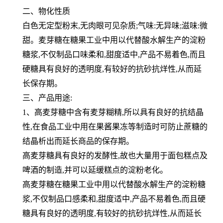
二、物化性质
白色无定型粉末,无肉眼可见杂质;气味:无异味;滋味:微
甜。麦芽糖在糖果工业中用以代替酸水解生产的淀粉
糖浆,不仅制
品口味柔和,甜度适中,产品不易着色,而且
硬糖具有良好的透明度,有较好的抗砂抗烊性,从而延
长保存期。
三、产品用途:
1、高麦芽糖中含有麦芽糊精,所以具有良好的抗结晶
性,在食品工业中用在果酱果冻等制造时可防止蔗糖的
结晶析出而延
长商品的保存期。
高麦芽糖具有良好的发酵性,故也大量用于面包糕点及
啤酒的制造,并可以延缓糕点的淀粉老化。
高麦芽糖在糖果工业中用以代替酸水解生产的淀粉糖
浆,不仅制品口感柔和,甜度适中,产品不易着色,而且硬
糖具有良好的
透明度,有较好的抗砂抗烊性,从而延长