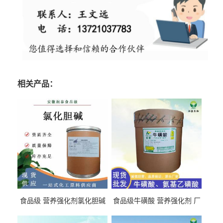
相关产品：
食品级 营养强化剂氯化胆碱
食品级牛磺酸 营养强化剂 厂
氯化胆碱 量大从优
直发 免费取样