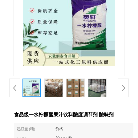
食品级一水柠檬酸果汁饮料酸度调节剂 酸味剂
起订量 (吨)
价格