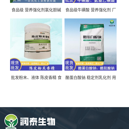
食品级 营养强化剂氯化胆碱
食品级牛磺酸 营养强化剂 厂
氯化胆碱 量大从优
直发 免费取样
批发粉末、液体 陈皮香精 食
酪蛋白酸钠 稳定剂乳化剂 用
品级 水溶 油溶型
于食品饮料肉制品