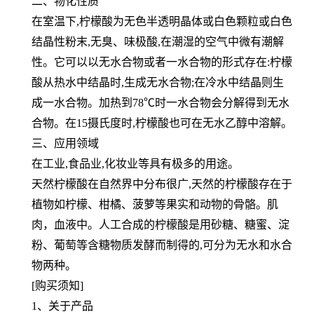
二、物化性质
在室温下,柠檬酸为无色半透明晶体或白色颗粒或白色
结晶性粉末,无臭、味极酸,在潮湿的空气中微有潮解
性。它可以以
无水合物或者一水合物的形式存在:柠檬
酸从热水中结晶时,生成无水合物;在冷水中结晶则生
成一水合物。加热到78℃
时一水合物会分解得到无水
合物。在15摄氏度时,柠檬酸也可在无水乙醇中溶解。
三、应用领域
在工业,食品业,化妆业等具有极多的用途。
天然柠檬酸在自然界中分布很广,天然的柠檬酸存在于
植物如柠檬、柑橘、菠萝等果实和动物的骨骼。肌
肉，血液中。人
工合成的柠檬酸是用砂糖、糖蜜、淀
粉、葡萄等含糖物质发酵而制得的,可分为无水和水合
物两种。
[购买须知]
1、关于产品