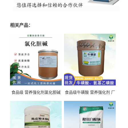
相关产品：
食品级 营养强化剂氯化胆碱
食品级牛磺酸 营养强化剂 厂
氯化胆碱 量大从优
直发 免费取样