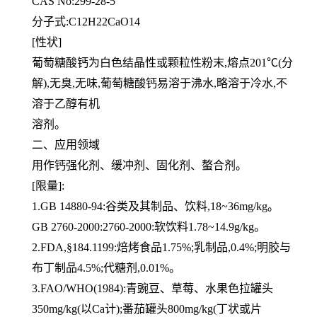
CAS No:299-28-5
分子式:C12H22CaO14
[性状]
葡萄糖酸钙为白色结晶性或颗粒性粉末,熔点201℃(分
解),无臭,无味,葡萄糖酸钙易溶于沸水,略溶于冷水,不
溶于乙醇有机
溶剂。
二、应用领域
用作钙强化剂、缓冲剂、固化剂、螯合剂。
[限量]:
1.GB 14880-94:谷类及其制品、饮料,18~36mg/kg。
GB 2760-2000:2760-2000:软饮料1.78~14.9g/kg。
2.FDA,§184.1199:焙烤食品1.75%;乳制品,0.4%;明胶与
布丁制品4.5%;代糖剂,0.01%。
3.FAO/WHO(1984):青豌豆、草莓、水果色拉罐头
350mg/kg(以Ca计);番茄罐头800mg/kg(丁状或片