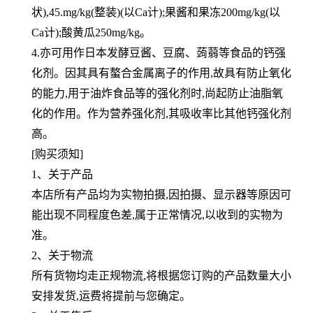
状),45.mg/kg
(整装)(以Ca计);果酱和果冻200mg/kg(以
Ca计);酸黄瓜250mg/kg。
4.亦可用作日本发酵豆酱、豆腐、蒟蒻等食品的钙强
化剂。因其具有螯合金属离子的作用,故具有防止氧化
的能力,用于
油炸食品等的强化剂时,尚起防止油脂氧
化的作用。作为营养强化剂,其吸收率比其他钙强化剂
高。
[购买须知]
1、关于产品
本店所有产品均为实物拍摄,因拍摄、显示器等原因可
能出现不同程度色差,属于正常情况,以收到的实物为
准。
2、关于物流
所有货物均走正规物流,将根据您订购的产品数量大小
安排发货,运费将提前与您确定。