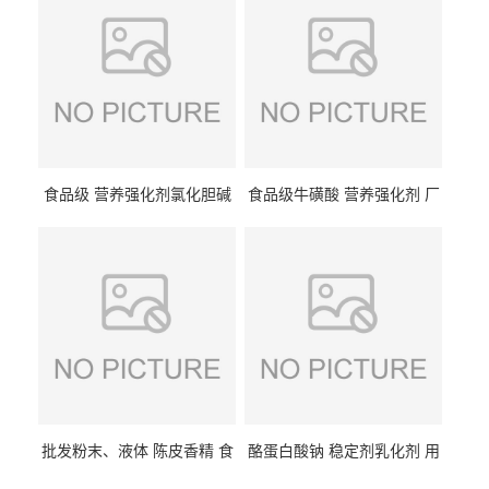
食品级 营养强化剂氯化胆碱
食品级牛磺酸 营养强化剂 厂
氯化胆碱 量大从优
直发 免费取样
批发粉末、液体 陈皮香精 食
酪蛋白酸钠 稳定剂乳化剂 用
品级 水溶 油溶型
于食品饮料肉制品