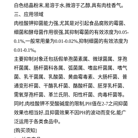
白色结晶粉末,易溶于水,微溶于乙醇,具有肉桂香气。
三、应用领域
肉桂酸钾抑菌能力强,尤其是对引起食品腐败的霉菌、
细菌和酵母菌作用很强,其抑制霉菌的有效浓度为0.05-
0.1%,一般
常用量为0.01-0.02%,抑制细菌的有效浓度为
0.01-0.1%。
主要抑制对象还包括假单孢菌素属、微球菌属、芽孢
杆菌属、肠杆菌科各属、弧菌属、嗜盐杆菌属、嗜气
菌、乳干菌
属、乳酸菌、黄曲霉毒素、大肠杆菌、普
通变形杆菌、干酪乳杆菌、酪酸杆菌、胚芽乳杆菌、
需氧芽孢杆菌、革兰氏
阴、阳性杆菌、肉毒杆菌等。
同时,肉桂酸钾不受酸碱度的限制,PH值在2-7之间抑菌
效果也相当好,且抑菌效果不因PH的波动而变化,能广
泛运用于各
类食品中。
[购买须知]