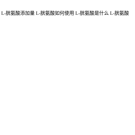
 L-胱氨酸添加量 L-胱氨酸如何使用 L-胱氨酸是什么 L-胱氨酸