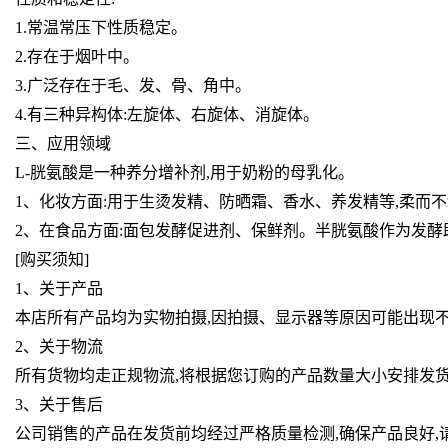
1.常温常压下性质稳定。
2.存在于烟叶中。
3.广泛存在于毛、发、骨、角中。
4.有三种异构体:左旋体、右旋体、消旋体。
三、应用领域
L-胱氨酸是一种养分增补剂,用于奶粉的母乳化。
1、化妆方面:用于生烫发精、防晒霜、香水、养发精等,柔而不
2、在食品方面:面包发酵促进剂、保鲜剂。半胱氨酸作为发酵
[购买须知]
1、关于产品
本店所有产品均为实物拍摄,因拍摄、显示器等原因可能出现不
2、关于物流
所有货物均走正规物流,将根据您订购的产品数量大小安排发货
3、关于售后
公司销售的产品在发货前均经过严格质量检测,确保产品良好,