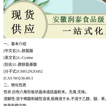
一、基本介绍
[
中文名]:L-胱氨酸
[
英文名]:L-Cystine
[别名]:L-膀胱氨基酸
[分子式]:C6H12N2O4S2
[CAS NO]:56-89-3
二、物化性质
性状:白色六角形板状晶体或结晶粉末。无臭,无味。
溶解性:溶于稀酸和碱性溶液,极微溶于水,不溶于乙醇、醚、苯
性质和稳定性: