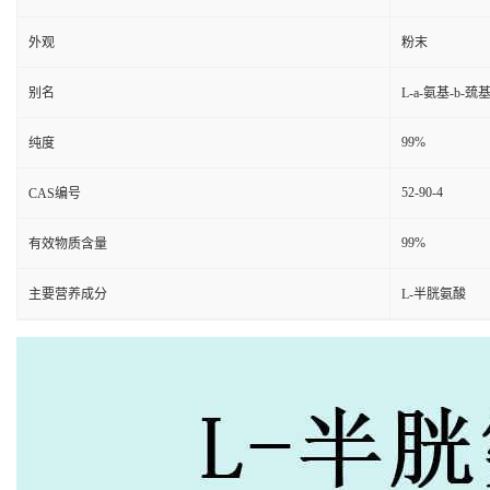
外观
粉末
别名
L-а-氨基-b
99%
纯度
52-90-4
CAS编号
99%
有效物质含量
主要营养成分
L-半胱氨酸