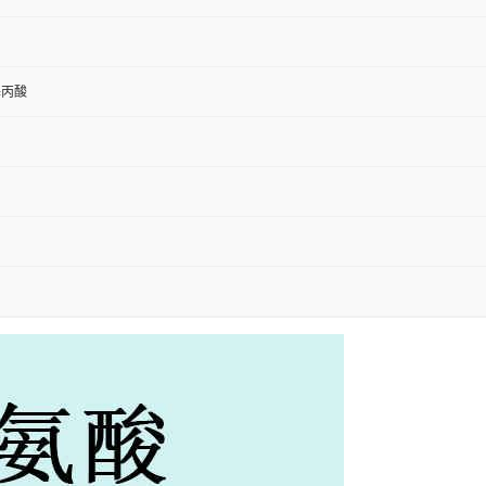
-巯基丙酸