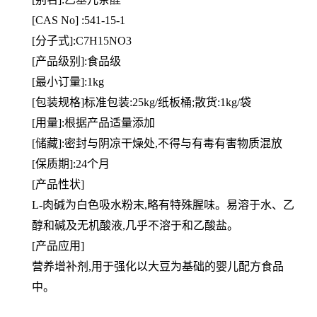
[CAS No] :541-15-1
[分子式]:C7H15NO3
[产品级别]:食品级
[最小订量]:1kg
[包装规格]标准包装:25kg/纸板桶;散货:1kg/袋
[用量]:根据产品适量添加
[储藏]:密封与阴凉干燥处,不得与有毒有害物质混放
[保质期]:24个月
[产品性状]
L-肉碱为白色吸水粉末,略有特殊腥味。易溶于水、乙
醇和碱及无机酸液,几乎不溶于和乙酸盐。
[产品应用]
营养增补剂,用于强化以大豆为基础的婴儿配方食品
中。