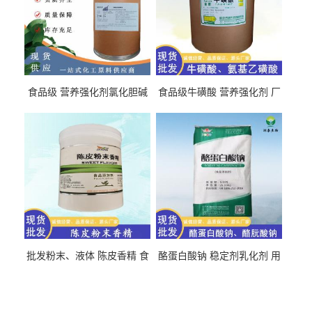
食品级 营养强化剂氯化胆碱
食品级牛磺酸 营养强化剂 厂
氯化胆碱 量大从优
直发 免费取样
批发粉末、液体 陈皮香精 食
酪蛋白酸钠 稳定剂乳化剂 用
品级 水溶 油溶型
于食品饮料肉制品