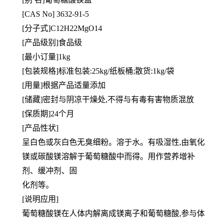
[CAS No] 3632-91-5
[分子式]C12H22MgO14
[产品级别]食品级
[最小订量]1kg
[包装规格]标准包装:25kg/纸板桶;散货:1kg/袋
[用量]根据产品适量添加
[储藏]密封与阴凉干燥处,不得与有毒有害物质混放
[保质期]24个月
[产品性状]
呈白色或灰白色无臭细粉。溶于水。有吸湿性,由氧化
镁或碳酸镁溶解于葡萄糖酸中而得。用作营养增补
剂、缓冲剂、固
化剂等。
[说明应用]
葡萄糖酸镁在人体内解离成镁离子和葡萄糖酸,参与体