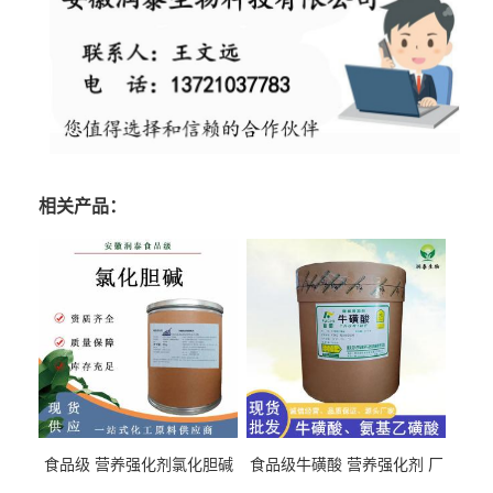
相关产品：
食品级 营养强化剂氯化胆碱
食品级牛磺酸 营养强化剂 厂
氯化胆碱 量大从优
直发 免费取样