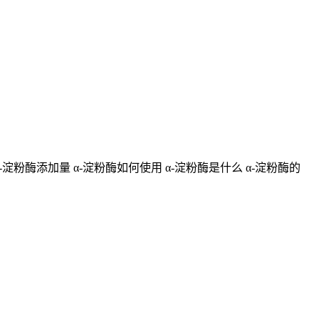
α-淀粉酶添加量 α-淀粉酶如何使用 α-淀粉酶是什么 α-淀粉酶的