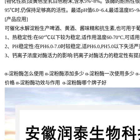
[物化性质]淡黄色至乳白色粉末,含水5%~8%。该酶的耐热性很高,
95℃时,仍保持足够高的活性。最适pH值6.0~6.4,最适温度8
[产品应用]
可催化水解淀粉生产啤酒、黄酒、酱味精和抗生素,也可用于
1、热稳定性:在60°℃以下较为稳定,适作用温度60-70°C,可适
2、PH稳定性:在PH6.0-7.0时较稳定,适PH6.0,PH5.0以下失活
3、钙离子浓度对酶活力的影响:钙离子对酶活力的稳定性有提
α-淀粉酶怎么使用 α-淀粉酶添加多少 α-淀粉酶一次使用多少 α
价格 α-淀粉酶功效与作用 α-淀粉酶哪个牌子好