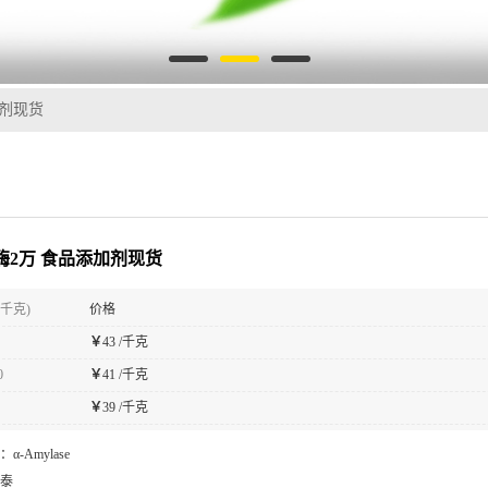
加剂现货
粉酶2万 食品添加剂现货
(千克)
价格
￥
43 /千克
0
￥
41 /千克
￥
39 /千克
：
α-Amylase
泰