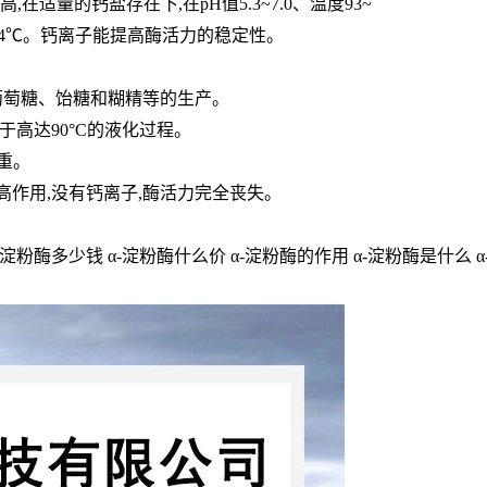
在适量的钙盐存在下,在pH值5.3~7.0、温度93~
5~94℃。钙离子能提高酶活力的稳定性。
葡萄糖、饴糖和糊精等的生产。
用于高达90°C的液化过程。
严重。
高作用,没有钙离子,酶活力完全丧失。
-淀粉酶多少钱 α-淀粉酶什么价 α-淀粉酶的作用 α-淀粉酶是什么 