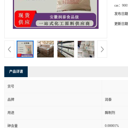
cas：
900
发布日期
更新日期
产品详请
货号
品牌
润泰
用途
酶制剂
0.00001%
砷含量