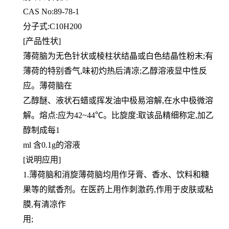
CAS No:89-78-1
分子式:C10H200
[产品性状]
薄荷脑为无色针状或棱柱状结晶或白色结晶性粉末;有
薄荷的特别香气,味初灼热后清凉;乙醇溶液显中性反
应。薄荷脑在
乙醇醚、液状石蜡或挥发油中极易溶解,在水中极微溶
解。熔点:应为42~44℃。比旋度:取该品精细称定,加乙
醇制成每1
ml 含0.1g的溶液
[说明应用]
1.薄荷脑和消旋薄荷脑均用作牙膏、香水、饮料和糖
果等的赋香剂。在医药上用作刺激药,作用于皮肤或粘
膜,有清凉作
用;