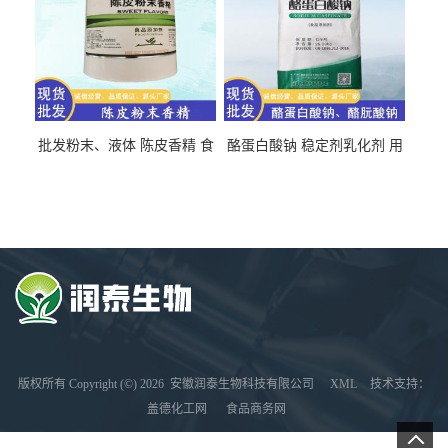
批发粉末、液体 陈皮香精 食
酪蛋白酸钠 稳定剂乳化剂 用
品级 水溶 油溶型
于食品饮料肉制品
版权所有 Copyright (©) 2026
安徽润泰生物科技有限公司
XML
技术支持：
盖德化工网
食品商务网