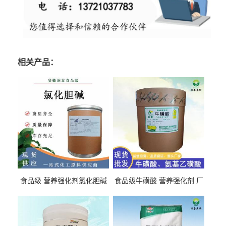
相关产品：
食品级 营养强化剂氯化胆碱
食品级牛磺酸 营养强化剂 厂
氯化胆碱 量大从优
直发 免费取样