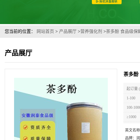
您当前的位置：
网站首页
>
产品展厅
>
营养强化剂
>
茶多酚 食品级
产品展厅
茶多酚
起订量 
1-100
100-100
≥1000
英文名称
品牌：
润