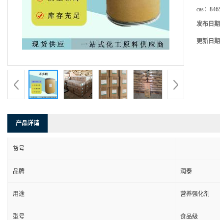
cas：
846
发布日期
更新日期
产品详请
货号
品牌
润泰
用途
营养强化剂
型号
食品级