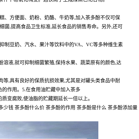
蛋糕、方便面、奶粉、奶酪、牛奶等,加入茶多酚不仅可保
灭细菌,提高食品卫生标准,延长食品的销售寿命。另外,还可
能抑制豆奶、汽水、果汁等饮料中的VA、VC等多种维生素
酚溶液,就可抑制细菌繁殖,保持水果、蔬菜原有的颜色,达
肉等,具有良好的保质抗损效果,尤其是对罐头类食品中耐
色的作用。5.在食用油贮藏中加入茶多
的质变腐败,使油脂的贮藏期延长一倍以上。
多少钱 茶多酚什么价 茶多酚的作用 茶多酚是什么 茶多酚添加量