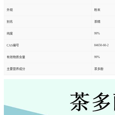
外观
粉末
别名
茶精
99%
纯度
84650-60-2
CAS编号
99%
有效物质含量
主要营养成分
茶多酚