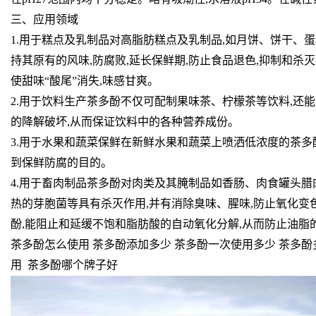
三、应用领域
1.用于糕点及乳制品对高脂肪糕点及乳制品,如月饼、饼干、
持其原有的风味,防腐败,延长保鲜期,防止食品退色,抑制和杀
使甜味“酸尾”消失,味感甘爽。
2.用于饮料生产茶多酚不仅可配制果味茶、柠檬茶等饮料,还
的降解破坏,从而保证饮料中的各种营养成份。
3.用于水果和蔬菜保鲜在新鲜水果和蔬菜上喷洒低浓度的茶多
到保鲜防腐的目的。
4.用于畜肉制品茶多酚对肉类及其腌制品如香肠、肉食罐头腊
热的芽胞菌等具有杀灭作用,并有消除臭味、腥味,防止氧化变
酚,能阻止和延缓不饱和脂肪酸的自动氧化分解,从而防止油脂
茶多酚怎么使用 茶多酚添加多少 茶多酚一次使用多少 茶多酚
用 茶多酚哪个牌子好