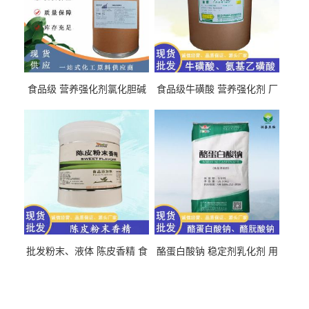
食品级 营养强化剂氯化胆碱
食品级牛磺酸 营养强化剂 厂
氯化胆碱 量大从优
直发 免费取样
批发粉末、液体 陈皮香精 食
酪蛋白酸钠 稳定剂乳化剂 用
品级 水溶 油溶型
于食品饮料肉制品