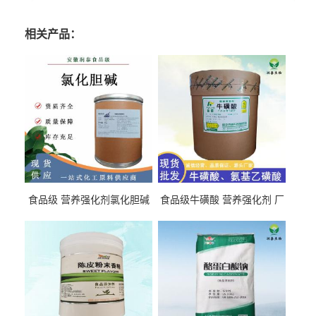
相关产品：
食品级 营养强化剂氯化胆碱
食品级牛磺酸 营养强化剂 厂
氯化胆碱 量大从优
直发 免费取样