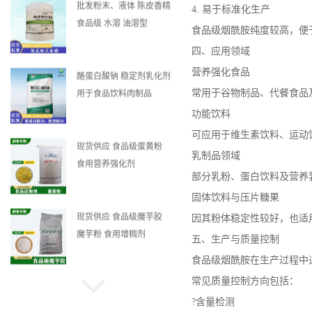
批发粉末、液体 陈皮香精
4. 易于标准化生产
食品级 水溶 油溶型
食品级烟酰胺纯度较高，便
四、应用领域
营养强化食品
酪蛋白酸钠 稳定剂乳化剂
常用于谷物制品、代餐食品
用于食品饮料肉制品
功能饮料
可应用于维生素饮料、运动
现货供应 食品级蛋黄粉
乳制品领域
食用营养强化剂
部分乳粉、蛋白饮料及营养
固体饮料与压片糖果
现货供应 食品级魔芋胶
因其粉体稳定性较好，也适
魔芋粉 食用增稠剂
五、生产与质量控制
食品级烟酰胺在生产过程中
常见质量控制方向包括：
黄原胶 食品级 增稠剂汉
?含量检测
生胶 食用悬浮剂固体粉状