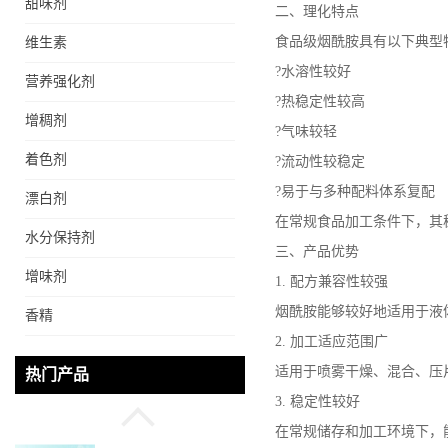
甜味剂
二、理化特点
食品级烟酰胺具有以下典型
维生素
?水溶性较好
营养强化剂
?热稳定性较高
增稠剂
?气味较轻
着色剂
?流动性较稳定
?易于与多种配料体系复配
漂白剂
在常规食品加工条件下，其
水分保持剂
三、产品优势
食品级 营养强化剂氯化胆
增味剂
碱氯化胆碱 量大从优
1. 配方兼容性较强
烟酰胺能够较好地适用于液
香精
2. 加工适应范围广
食品级牛磺酸 营养强化剂
适用于喷雾干燥、混合、压
热门产品
厂直发 免费取样
3. 稳定性较好
在常规储存和加工环境下，