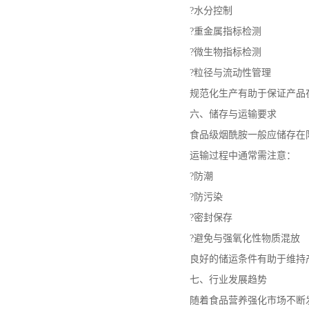
?水分控制
?重金属指标检测
食品级阿拉伯胶 阿拉伯树
?微生物指标检测
胶 饮料果冻布丁增稠剂
?粒径与流动性管理
规范化生产有助于保证产品
六、储存与运输要求
饲料级亚硒-酸钠 酵母硒
有机硒 营养强化剂
食品级烟酰胺一般应储存在
运输过程中通常需注意：
?防潮
华阳/阜丰 食品级L-谷氨
?防污染
酰胺 食品营养强化剂 1kg
?密封保存
起批增味剂
?避免与强氧化性物质混放
良好的储运条件有助于维持
七、行业发展趋势
随着食品营养强化市场不断